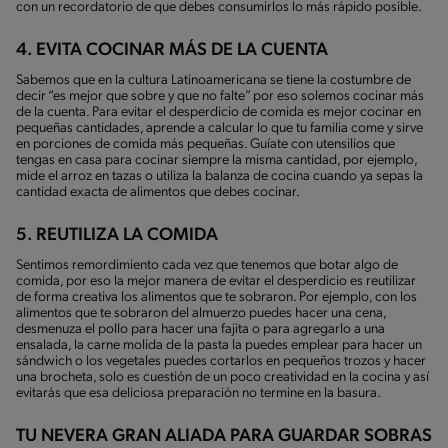
con un recordatorio de que debes consumirlos lo más rápido posible.
4. EVITA COCINAR MÁS DE LA CUENTA
Sabemos que en la cultura Latinoamericana se tiene la costumbre de
decir “es mejor que sobre y que no falte” por eso solemos cocinar más
de la cuenta. Para evitar el desperdicio de comida es mejor cocinar en
pequeñas cantidades, aprende a calcular lo que tu familia come y sirve
en porciones de comida más pequeñas. Guíate con utensilios que
tengas en casa para cocinar siempre la misma cantidad, por ejemplo,
mide el arroz en tazas o utiliza la balanza de cocina cuando ya sepas la
cantidad exacta de alimentos que debes cocinar.
5. REUTILIZA LA COMIDA
Sentimos remordimiento cada vez que tenemos que botar algo de
comida, por eso la mejor manera de evitar el desperdicio es reutilizar
de forma creativa los alimentos que te sobraron. Por ejemplo, con los
alimentos que te sobraron del almuerzo puedes hacer una cena,
desmenuza el pollo para hacer una fajita o para agregarlo a una
ensalada, la carne molida de la pasta la puedes emplear para hacer un
sándwich o los vegetales puedes cortarlos en pequeños trozos y hacer
una brocheta, solo es cuestión de un poco creatividad en la cocina y así
evitarás que esa deliciosa preparación no termine en la basura.
TU NEVERA GRAN ALIADA PARA GUARDAR SOBRAS