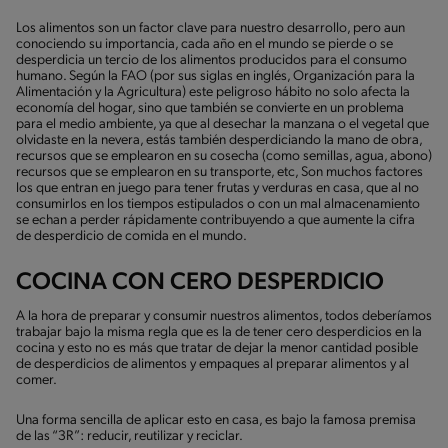
Los alimentos son un factor clave para nuestro desarrollo, pero aun
conociendo su importancia, cada año en el mundo se pierde o se
desperdicia un tercio de los alimentos producidos para el consumo
humano. Según la FAO (por sus siglas en inglés, Organización para la
Alimentación y la Agricultura) este peligroso hábito no solo afecta la
economía del hogar, sino que también se convierte en un problema
para el medio ambiente, ya que al desechar la manzana o el vegetal que
olvidaste en la nevera, estás también desperdiciando la mano de obra,
recursos que se emplearon en su cosecha (como semillas, agua, abono)
recursos que se emplearon en su transporte, etc, Son muchos factores
los que entran en juego para tener frutas y verduras en casa, que al no
consumirlos en los tiempos estipulados o con un mal almacenamiento
se echan a perder rápidamente contribuyendo a que aumente la cifra
de desperdicio de comida en el mundo.
COCINA CON CERO DESPERDICIO
A la hora de preparar y consumir nuestros alimentos, todos deberíamos
trabajar bajo la misma regla que es la de tener cero desperdicios en la
cocina y esto no es más que tratar de dejar la menor cantidad posible
de desperdicios de alimentos y empaques al preparar alimentos y al
comer.
Una forma sencilla de aplicar esto en casa, es bajo la famosa premisa
de las “3R”: reducir, reutilizar y reciclar.