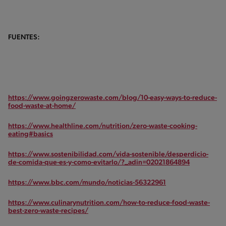
FUENTES:
https://www.goingzerowaste.com/blog/10-easy-ways-to-reduce-
food-waste-at-home/
https://www.healthline.com/nutrition/zero-waste-cooking-
eating#basics
https://www.sostenibilidad.com/vida-sostenible/desperdicio-
de-comida-que-es-y-como-evitarlo/?_adin=02021864894
https://www.bbc.com/mundo/noticias-56322961
https://www.culinarynutrition.com/how-to-reduce-food-waste-
best-zero-waste-recipes/