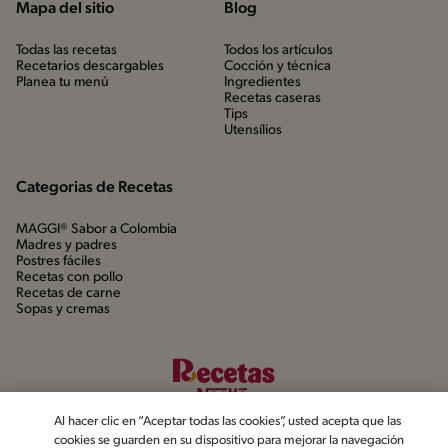
Mapa del sitio
Blog
Todas las recetas
Todos los artículos
Recetarios descargables
Cocción y técnica
Planea tu menú
Ingredientes
Recetas caseras
Tips
Utensílios
Categorias de Recetas
MAGGI® Sabor a Colombia
Madres y padres
Postres fáciles
Recetas con pollo
Recetas de carne
Sopas y cremas
Al hacer clic en “Aceptar todas las cookies”, usted acepta que las
cookies se guarden en su dispositivo para mejorar la navegación