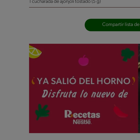
1 cucharada de ajonjolí tostado (5 g)
Compartir lista de