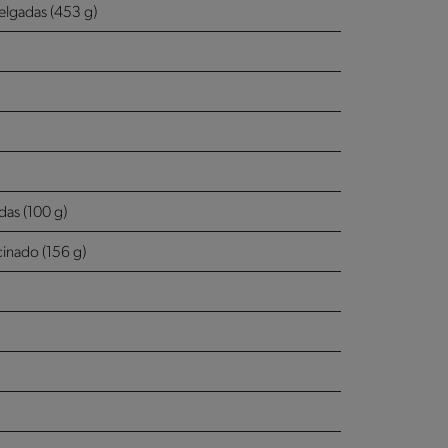
delgadas (453 g)
das (100 g)
cinado (156 g)