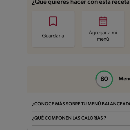
¿Qué quieres hacer con esta receta
Grasas
12.3 g
Fibra
2.5 g
Proteína
33.1 g
Grasas saturadas
1.9 g
Sodio
633.8 mg
Agregar a mi
Guardarla
menú
Menú
¿CONOCE MÁS SOBRE TU MENÚ BALANCEAD
¿Qué es un menú balanceado?
¿QUÉ COMPONEN LAS CALORÍAS ?
Un menú balanceado contiene alimentos de todos los