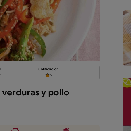
d
Calificación
o
5
 verduras y pollo