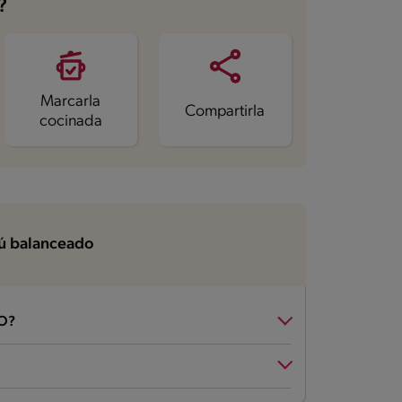
?
Marcarla
Compartirla
cocinada
 balanceado
O?
 grupos en las cantidades apropiadas.