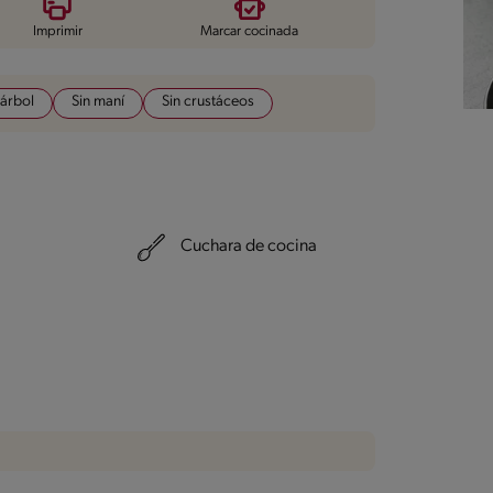
Imprimir
Marcar cocinada
 árbol
Sin maní
Sin crustáceos
Cuchara de cocina