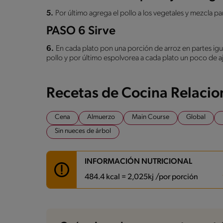
5.
Por último agrega el pollo a los vegetales y mezcla par
PASO 6 Sirve
6.
En cada plato pon una porción de arroz en partes igu
pollo y por último espolvorea a cada plato un poco de aj
Recetas de Cocina Relaci
Cena
Almuerzo
Main Course
Global
Sin nueces de árbol
INFORMACIÓN NUTRICIONAL
484.4 kcal = 2,025kj /por porción
Carbohidratos
59.7 g
Energía
484.4 kcal