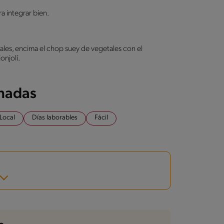
a integrar bien.
ales, encima el chop suey de vegetales con el
onjolí.
onadas
Local
Días laborables
Fácil