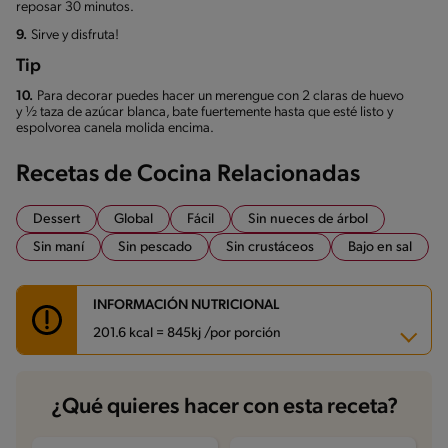
reposar 30 minutos.
9.
Sirve y disfruta!
Tip
10.
Para decorar puedes hacer un merengue con 2 claras de huevo
y ½ taza de azúcar blanca, bate fuertemente hasta que esté listo y
espolvorea canela molida encima.
Recetas de Cocina Relacionadas
Dessert
Global
Fácil
Sin nueces de árbol
Sin maní
Sin pescado
Sin crustáceos
Bajo en sal
INFORMACIÓN NUTRICIONAL
201.6 kcal = 845kj /por porción
Carbohidratos
28.6 g
¿Qué quieres hacer con esta receta?
Energía
201.6 kcal
Grasas
6.8 g
Fibra
0.3 g