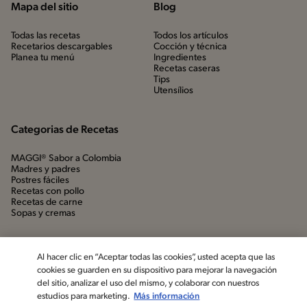
Mapa del sitio
Blog
Todas las recetas
Todos los artículos
Recetarios descargables
Cocción y técnica
Planea tu menú
Ingredientes
Recetas caseras
Tips
Utensílios
Categorias de Recetas
MAGGI® Sabor a Colombia
Madres y padres
Postres fáciles
Recetas con pollo
Recetas de carne
Sopas y cremas
Al hacer clic en “Aceptar todas las cookies”, usted acepta que las
cookies se guarden en su dispositivo para mejorar la navegación
del sitio, analizar el uso del mismo, y colaborar con nuestros
estudios para marketing.
Más información