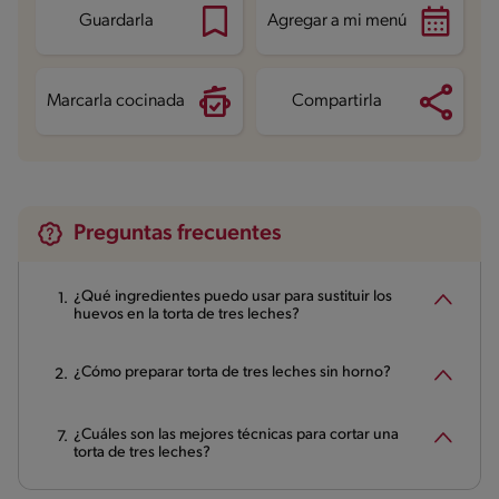
Proteína
5.7 g
Guardarla
Agregar a mi menú
Grasas saturadas
3.2 g
Sodio
65.4 mg
Azúcares
17.8 g
Marcarla cocinada
Compartirla
Preguntas frecuentes
¿Qué ingredientes puedo usar para sustituir los
huevos en la torta de tres leches?
¿Cómo preparar torta de tres leches sin horno?
¿Cuáles son las mejores técnicas para cortar una
torta de tres leches?