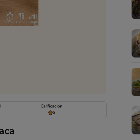
d
Calificación
5
naca