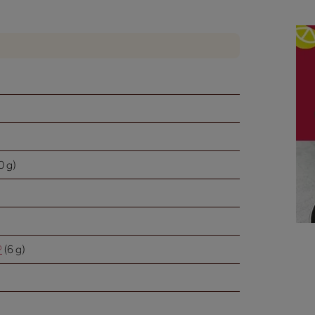
0 g)
®
(6 g)