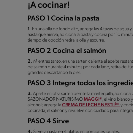
¡A cocinar!
PASO 1 Cocina la pasta
1.
En una olla de fondo alto, agrega las 4 tazas de agua y
hasta que hierva, adiciona la pasta y cocina por 10 minuto
tiempo de cocción retira la olla y escurre.
PASO 2 Cocina el salmón
2.
Mientras tanto, en una sartén calienta el aceite resta
de salmón durante 4 minutos por cada lado, retira del f
grandes descartando la piel.
PASO 3 Integra todos los ingredi
3.
Aparte en otra sartén derrite la mantequilla, adiciona
SAZONADOR NATURISIMO
MAGGI®
, el vino blanco
alcohol; agrega la
CREMA DE LECHE NESTLÉ®
y cocin
cocinada, el salmón y revuelve con cuidado para integrar
PASO 4 Sirve
4.
Sirve la pasta en 4 platos en porciones iguales.