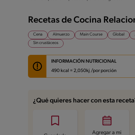
Recetas de Cocina Relaci
Cena
Almuerzo
Main Course
Global
Sin crustáceos
INFORMACIÓN NUTRICIONAL
490 kcal = 2,050kj /por porción
Carbohidratos
48.3 g
Energía
490 kcal
¿Qué quieres hacer con esta receta
Grasas
17.3 g
Fibra
2.4 g
Proteína
29.2 g
Grasas saturadas
5.3 g
Sodio
353.4 mg
Azúcares
2 g
Agregar a mi