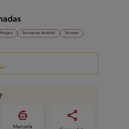
onadas
Amigos
Sin nueces de árbol
Sin maní
?
Marcarla