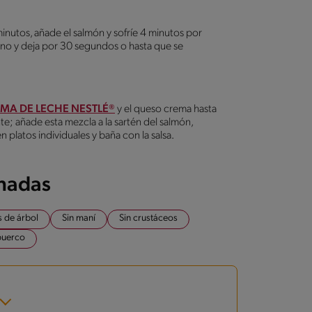
minutos, añade el salmón y sofríe 4 minutos por
vino y deja por 30 segundos o hasta que se
MA DE LECHE NESTLÉ®
y el queso crema hasta
ente; añade esta mezcla a la sartén del salmón,
en platos individuales y baña con la salsa.
onadas
s de árbol
Sin maní
Sin crustáceos
puerco