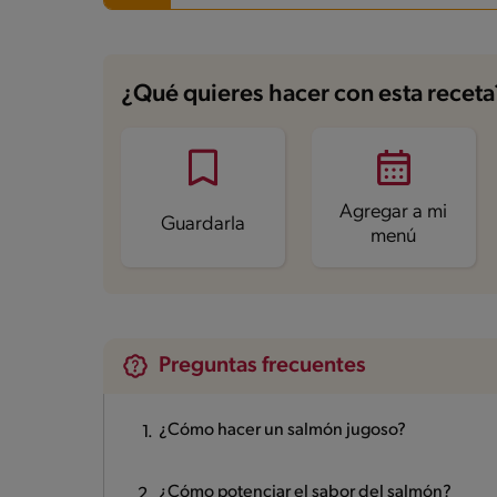
Carbohidratos
1.6 g
Energía
241.6 kcal
¿Qué quieres hacer con esta receta
Grasas
12.4 g
Fibra
0.1 g
Proteína
25.8 g
Grasas saturadas
3.3 g
Sodio
387.2 mg
Azúcares
0.6 g
Agregar a mi
Guardarla
menú
Preguntas frecuentes
¿Cómo hacer un salmón jugoso?
¿Cómo potenciar el sabor del salmón?