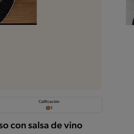
d
Calificación
5
o con salsa de vino