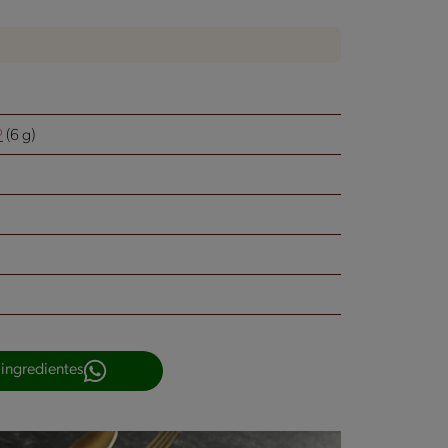
®
(6 g)
 ingredientes