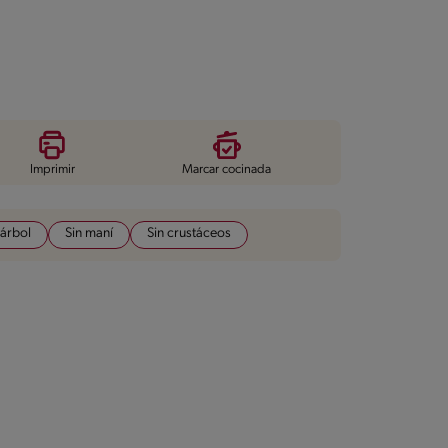
Imprimir
Marcar cocinada
 árbol
Sin maní
Sin crustáceos