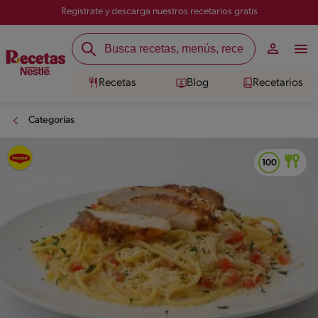
Registrate y descarga nuestros recetarios gratis
Recetas
Blog
Recetarios
Categorías