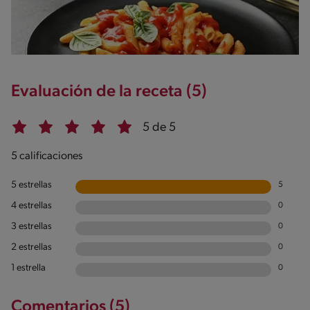
3g / 0%
Sugar
4g / 0%
Sodio
520g / 0%
Salt
Evaluación de la receta (5)
1.3g / %
5 de 5
5 calificaciones
5 estrellas
5
4 estrellas
0
3 estrellas
0
2 estrellas
0
1 estrella
0
Comentarios (5)