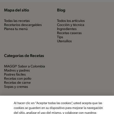
Mapa del sitio
Blog
Todas las recetas
Todos los artículos
Recetarios descargables
Cocción y técnica
Planea tu menú
Ingredientes
Recetas caseras
Tips
Utensílios
Categorias de Recetas
MAGGI® Sabor a Colombia
Madres y padres
Postres fáciles
Recetas con pollo
Recetas de carne
Sopas y cremas
Al hacer clic en “Aceptar todas las cookies”, usted acepta que las
cookies se guarden en su dispositivo para mejorar la navegación
del sitio, analizar el uso del mismo, y colaborar con nuestros