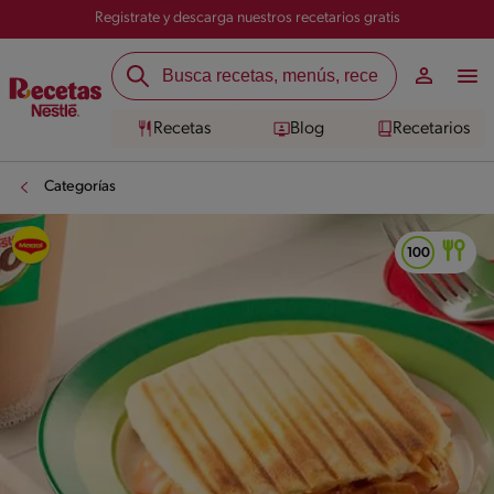
Registrate y descarga nuestros recetarios gratis
Recetas
Blog
Recetarios
Categorías