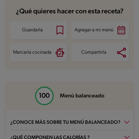
Carbohidratos
65.5 g
¿Qué quieres hacer con esta receta?
Energía
388 kcal
Grasas
7.7 g
Fibra
4.7 g
Proteína
17.2 g
Guardarla
Agregar a mi menú
Grasas saturadas
3.1 g
Sodio
702.5 mg
Azúcares
27.6 g
Marcarla cocinada
Compartirla
Menú balanceado
¿CONOCE MÁS SOBRE TU MENÚ BALANCEADO?
¿Qué es un menú balanceado?
¿QUÉ COMPONEN LAS CALORÍAS ?