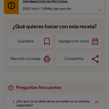
INFORMACIÓN NUTRICIONAL
258.5 kcal = 1,084kj /por porción
Carbohidratos
28.3 g
¿Qué quieres hacer con esta receta?
Energía
258.5 kcal
Grasas
13.7 g
Fibra
1.4 g
Proteína
6.3 g
Guardarla
Agregar a mi menú
Grasas saturadas
7.7 g
Sodio
50.7 mg
Azúcares
15.9 g
Marcarla cocinada
Compartirla
Preguntas frecuentes
¿Por qué no se debe llenar el molde en su máxima
capacidad?