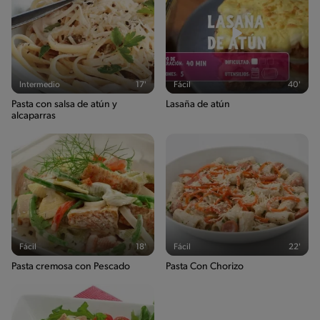
Intermedio
17'
Fácil
40'
Pasta con salsa de atún y
Lasaña de atún
alcaparras
Fácil
18'
Fácil
22'
Pasta cremosa con Pescado
Pasta Con Chorizo