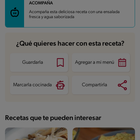
ACOMPAÑA
Carbohidratos
50.7 g
Energía
311.6 kcal
Acompaña esta deliciosa receta con una ensalada
Grasas
6.4 g
fresca y agua saborizada
Fibra
5.6 g
Proteína
12.4 g
Grasas saturadas
1 g
Sodio
727.7 mg
Azúcares
7.9 g
¿Qué quieres hacer con esta receta?
Guardarla
Agregar a mi menú
Marcarla cocinada
Compartirla
Recetas que te pueden interesar