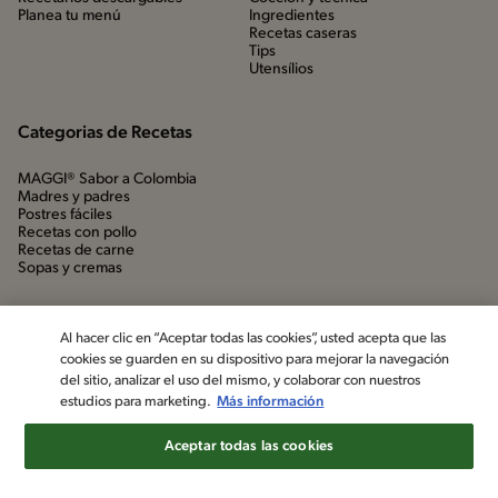
Planea tu menú
Ingredientes
Recetas caseras
Tips
Utensílios
Categorias de Recetas
MAGGI® Sabor a Colombia
Madres y padres
Postres fáciles
Recetas con pollo
Recetas de carne
Sopas y cremas
Al hacer clic en “Aceptar todas las cookies”, usted acepta que las
cookies se guarden en su dispositivo para mejorar la navegación
del sitio, analizar el uso del mismo, y colaborar con nuestros
estudios para marketing.
Más información
Aceptar todas las cookies
©2022, Nestlé. Marcas registradas por Société dels Produits Nestlé,
S.A. Vevey (Suiza)