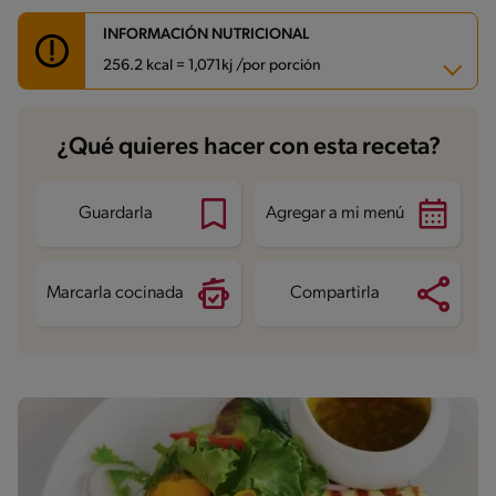
INFORMACIÓN NUTRICIONAL
256.2 kcal = 1,071kj /por porción
Carbohidratos
21.9 g
¿Qué quieres hacer con esta receta?
Energía
256.2 kcal
Grasas
19.2 g
Fibra
9.4 g
Proteína
4.2 g
Guardarla
Agregar a mi menú
Grasas saturadas
2.7 g
Sodio
308.1 mg
Marcarla cocinada
Compartirla