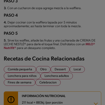
PASO 3
3.
Con un cucharon de sopa agrega mezcla a la wafflera.
PASO 4
4.
Dejar cocinar con la wafflera tapada por 5 minutos
aproximadamente; así hasta terminar con toda la mezcla.
PASO 5
5.
Sirve los waffles, añade las frutas y una cucharada de CREMA DE
LECHE NESTLÉ® para darle el toque final. Disfrútalos con un
MILO®
Nutrifit®
para un desayuno completo.
Recetas de Cocina Relacionadas
Comida pequeña
Otro
Dessert
Local
Lonchera para niños
Lonchera adultos
Fines de semana
Celebracion
INFORMACIÓN NUTRICIONAL
211 kcal = 883kj /por porción