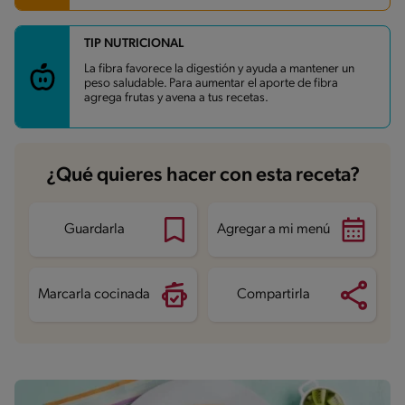
TIP NUTRICIONAL
Carbohidratos
20.2 g
Energía
211 kcal
La fibra favorece la digestión y ayuda a mantener un
Grasas
12.9 g
peso saludable. Para aumentar el aporte de fibra
Fibra
2 g
agrega frutas y avena a tus recetas.
Proteína
4.9 g
Grasas saturadas
3.1 g
Sodio
60.5 mg
Azúcares
16.5 g
¿Qué quieres hacer con esta receta?
Guardarla
Agregar a mi menú
Marcarla cocinada
Compartirla