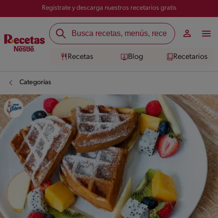
Registrate y descarga nuestros recetarios gratis
Recetas
Blog
Recetarios
Categorías