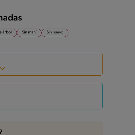
onadas
e árbol
Sin maní
Sin huevo
?