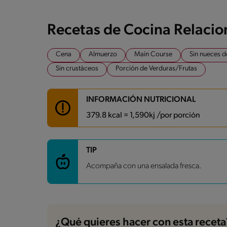
Recetas de Cocina Relaci
Cena
Almuerzo
Main Course
Sin nueces d
Sin crustáceos
Porción de Verduras/Frutas
INFORMACIÓN NUTRICIONAL
379.8 kcal = 1,590kj /por porción
Carbohidratos
23.7 g
TIP
Energía
379.8 kcal
Acompaña con una ensalada fresca.
Grasas
10.5 g
Fibra
2.6 g
Proteína
46 g
Grasas saturadas
2.2 g
Sodio
1168.8 mg
Azúcares
3.5 g
¿Qué quieres hacer con esta receta