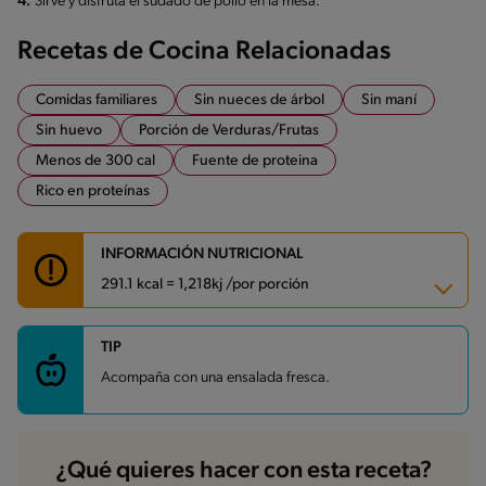
4.
Sirve y disfruta el sudado de pollo en la mesa.
Recetas de Cocina Relacionadas
Comidas familiares
Sin nueces de árbol
Sin maní
Sin huevo
Porción de Verduras/Frutas
Menos de 300 cal
Fuente de proteina
Rico en proteínas
INFORMACIÓN NUTRICIONAL
291.1 kcal = 1,218kj /por porción
TIP
Carbohidratos
16 g
Energía
291.1 kcal
Acompaña con una ensalada fresca.
Grasas
7.8 g
Fibra
1.8 g
Proteína
37.7 g
Grasas saturadas
1.6 g
Sodio
660 mg
¿Qué quieres hacer con esta receta?
Azúcares
2.3 g