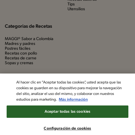
Tips
Utensílios
Categorias de Recetas
MAGGI® Sabor a Colombia
Madres y padres
Postres fáciles
Recetas con pollo
Recetas de carne
Sopas y cremas
Al hacer clic en “Aceptar todas las cookies”, usted acepta que las
cookies se guarden en su dispositivo para mejorar la navegación
del sitio, analizar el uso del mismo, y colaborar con nuestros
estudios para marketing.
Más información
Aceptar todas las cookies
©2022, Nestlé. Marcas registradas por Société dels Produits Nestlé,
S.A. Vevey (Suiza)
Configuración de cookies
Aviso de privacidad
Política de datos personales