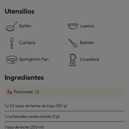
Utensilios
Sartén
cuenco
Cuchara
Batidor
Springform Pan
Licuadora
Ingredientes
Porciones: 12
1 y 1/2 tazas de harina de trigo (187 g)
1 cucharadita canela molida (2 g)
1 taza de leche (250 ml)