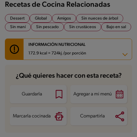
Recetas de Cocina Relacionadas
Dessert
Global
Amigos
Sin nueces de árbol
Sin maní
Sin pescado
Sin crustáceos
Bajo en sal
INFORMACIÓN NUTRICIONAL
172.9 kcal = 724kj /por porción
Carbohidratos
25.3 g
¿Qué quieres hacer con esta receta?
Energía
172.9 kcal
Grasas
5.7 g
Fibra
0.8 g
Proteína
4.7 g
Guardarla
Agregar a mi menú
Grasas saturadas
2.9 g
Sodio
46.1 mg
Azúcares
11.5 g
Marcarla cocinada
Compartirla