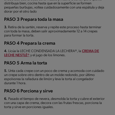
distribuya bien, cocina hasta que en la superficie se formen
pequeñas burbujas, voltea cuidadosamente con una espátula y deja
dorar por el otro lado
PASO 3 Prepara toda la masa
3.
Retira de la sartén, reserva y repite este proceso hasta terminar
con toda la masa, deben salir aproximadamente 12 a 14 crepes
para formar la torta.
PASO 4 Prepara la crema
4.
Licúa la LECHE CONDENSADA LA LECHERA®, la
CREMA DE
LECHE NESTLÉ®
y el jugo de los limones.
PASO 5 Arma la torta
5.
Unta cada crepe con un poco de crema y acomoda con cuidado
un crepe sobre otro dentro de un molde redondo, por último
espolvorea la ralladura de limón y leva la torta al congelador
durante 1 hora.
PASO 6 Porciona y sirve
6.
Pasado el tiempo de nevera, desmolda la torta y cubre el exterior
con una capa de crema, decora con las frutas frescas, porciona la
torta y sirve en porciones iguales.