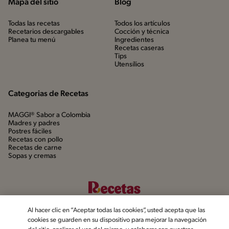
Mapa del sitio
Blog
Todas las recetas
Todos los artículos
Recetarios descargables
Cocción y técnica
Planea tu menú
Ingredientes
Recetas caseras
Tips
Utensílios
Categorias de Recetas
MAGGI® Sabor a Colombia
Madres y padres
Postres fáciles
Recetas con pollo
Recetas de carne
Sopas y cremas
Al hacer clic en “Aceptar todas las cookies”, usted acepta que las
cookies se guarden en su dispositivo para mejorar la navegación