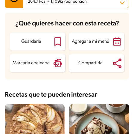
264.7 kcal = 1,109kj /por porción
Carbohidratos
30.9 g
¿Qué quieres hacer con esta receta?
Energía
264.7 kcal
Grasas
13.1 g
Fibra
1.4 g
Proteína
6.6 g
Guardarla
Agregar a mi menú
Grasas saturadas
6 g
Sodio
131.4 mg
Azúcares
14.4 g
Marcarla cocinada
Compartirla
Recetas que te pueden interesar