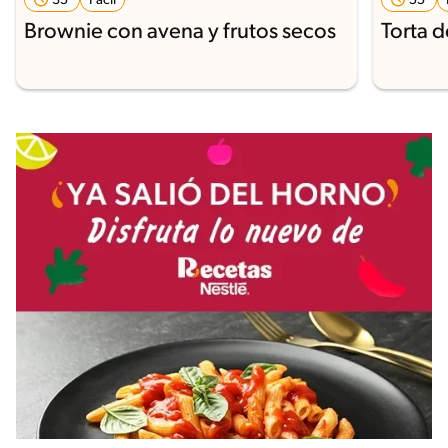
35'
Fácil
55'
Brownie con avena y frutos secos
Torta 