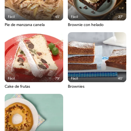
Fácil
45'
Fácil
27'
Pie de manzana canela
Brownie con helado
Fácil
79'
Fácil
40'
Cake de frutas
Brownies