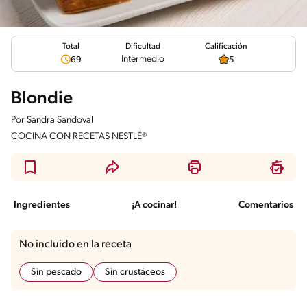
Total
Calificación
Dificultad
Intermedio
69
5
Blondie
Por
Sandra Sandoval
COCINA CON RECETAS NESTLÉ®
Ingredientes
¡A cocinar!
Comentarios
No incluido en la receta
Sin pescado
Sin crustáceos