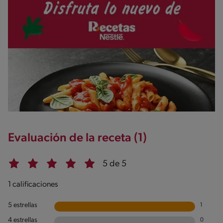
Salt
1.7g / %
Evaluación de la receta (1)
5 de 5
1 calificaciones
5 estrellas
1
4 estrellas
0