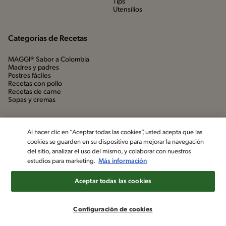
Tips
Utensílios
Categorias de Recetas
MAGGI® Sabor a Colombia
Madres y padres
Postres fáciles
Recetas con pollo
Recetas de carne
Sopas y cremas
Al hacer clic en “Aceptar todas las cookies”, usted acepta que las
cookies se guarden en su dispositivo para mejorar la navegación
del sitio, analizar el uso del mismo, y colaborar con nuestros
estudios para marketing.
Más información
Aceptar todas las cookies
©2022, Nestlé. Marcas registradas por Société dels Produits Nestlé,
S.A. Vevey (Suiza)
Configuración de cookies
Aviso de privacidad
Política de datos personales