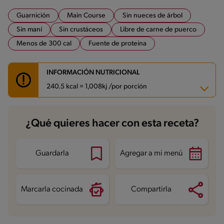
Guarnición
Main Course
Sin nueces de árbol
Sin maní
Sin crustáceos
Libre de carne de puerco
Menos de 300 cal
Fuente de proteina
INFORMACIÓN NUTRICIONAL
240.5 kcal = 1,008kj /por porción
Carbohidratos
14.5 g
¿Qué quieres hacer con esta receta?
Energía
240.5 kcal
Grasas
4.2 g
Fibra
1.8 g
Proteína
34.5 g
Guardarla
Agregar a mi menú
Grasas saturadas
0.9 g
Sodio
698.2 mg
Azúcares
10.2 g
Marcarla cocinada
Compartirla