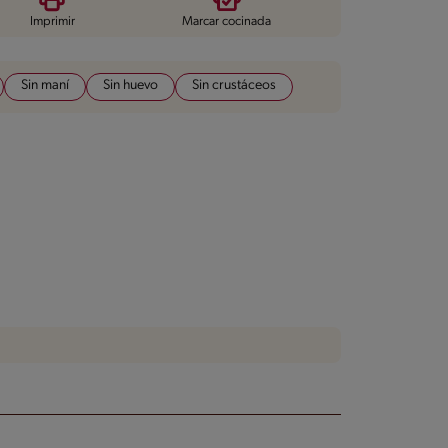
Imprimir
Marcar cocinada
Sin maní
Sin huevo
Sin crustáceos