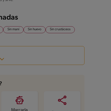
onadas
Sin maní
Sin huevo
Sin crustáceos
?
Marcarla