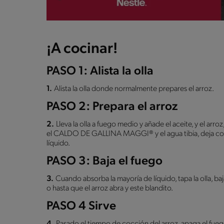
¡A cocinar!
PASO 1: Alista la olla
1.
Alista la olla donde normalmente prepares el arroz.
PASO 2: Prepara el arroz
2.
Lleva la olla a fuego medio y añade el aceite, y el arr
el CALDO DE GALLINA MAGGI® y el agua tibia, deja coc
líquido.
PASO 3: Baja el fuego
3.
Cuando absorba la mayoría de líquido, tapa la olla, b
o hasta que el arroz abra y este blandito.
PASO 4 Sirve
4.
Pasado el tiempo de cocción del arroz, apaga el fuego