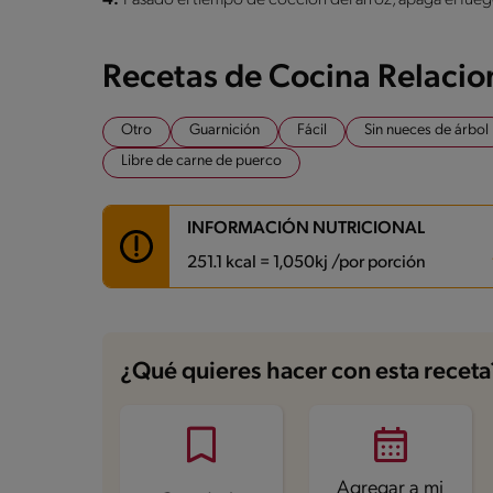
Recetas de Cocina Relaci
Otro
Guarnición
Fácil
Sin nueces de árbol
Libre de carne de puerco
INFORMACIÓN NUTRICIONAL
251.1 kcal = 1,050kj /por porción
Carbohidratos
38.9 g
Energía
251.1 kcal
¿Qué quieres hacer con esta receta
Grasas
8.8 g
Fibra
1.8 g
Proteína
3.9 g
Grasas saturadas
0.9 g
Sodio
411.3 mg
Azúcares
0.6 g
Agregar a mi