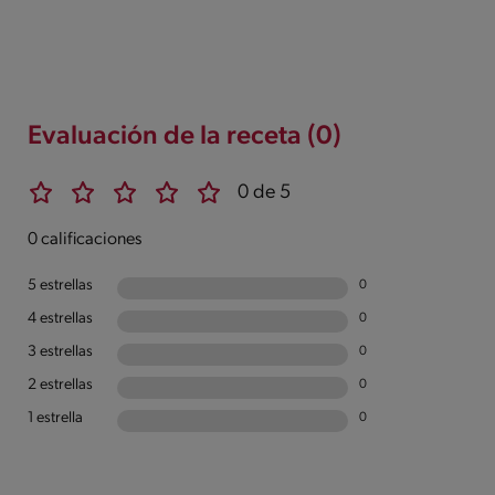
Evaluación de la receta (0)
0 de 5
0 calificaciones
5 estrellas
0
4 estrellas
0
3 estrellas
0
2 estrellas
0
1 estrella
0