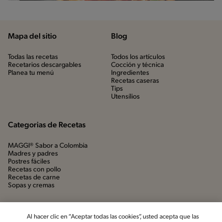
Mapa del sitio
Blog
Todas las recetas
Todos los artículos
Recetarios descargables
Cocción y técnica
Planea tu menú
Ingredientes
Recetas caseras
Tips
Utensílios
Categorias de Recetas
MAGGI® Sabor a Colombia
Madres y padres
Postres fáciles
Recetas con pollo
Recetas de carne
Sopas y cremas
Al hacer clic en “Aceptar todas las cookies”, usted acepta que las