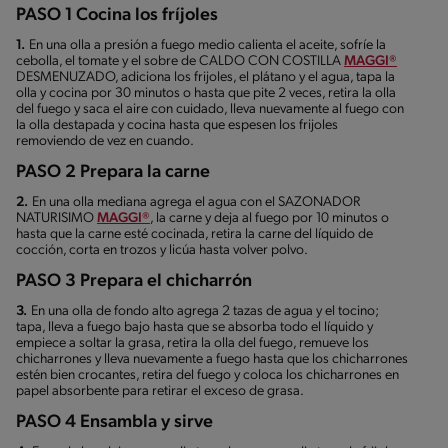
PASO 1 Cocina los fríjoles
1.
En una olla a presión a fuego medio calienta el aceite, sofríe la
cebolla, el tomate y el sobre de CALDO CON COSTILLA
MAGGI®
DESMENUZADO, adiciona los frijoles, el plátano y el agua, tapa la
olla y cocina por 30 minutos o hasta que pite 2 veces, retira la olla
del fuego y saca el aire con cuidado, lleva nuevamente al fuego con
la olla destapada y cocina hasta que espesen los frijoles
removiendo de vez en cuando.
PASO 2 Prepara la carne
2.
En una olla mediana agrega el agua con el SAZONADOR
NATURISIMO
MAGGI®
, la carne y deja al fuego por 10 minutos o
hasta que la carne esté cocinada, retira la carne del líquido de
cocción, corta en trozos y licúa hasta volver polvo.
PASO 3 Prepara el chicharrón
3.
En una olla de fondo alto agrega 2 tazas de agua y el tocino;
tapa, lleva a fuego bajo hasta que se absorba todo el líquido y
empiece a soltar la grasa, retira la olla del fuego, remueve los
chicharrones y lleva nuevamente a fuego hasta que los chicharrones
estén bien crocantes, retira del fuego y coloca los chicharrones en
papel absorbente para retirar el exceso de grasa.
PASO 4 Ensambla y sirve