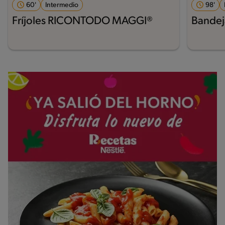
60'
Intermedio
98'
Fríjoles RICONTODO MAGGI®
Bandej