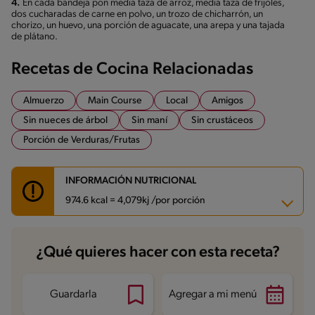
4.
En cada bandeja pon media taza de arroz, media taza de frijoles,
dos cucharadas de carne en polvo, un trozo de chicharrón, un
chorizo, un huevo, una porción de aguacate, una arepa y una tajada
de plátano.
Recetas de Cocina Relacionadas
Almuerzo
Main Course
Local
Amigos
Sin nueces de árbol
Sin maní
Sin crustáceos
Porción de Verduras/Frutas
INFORMACIÓN NUTRICIONAL
974.6 kcal = 4,079kj /por porción
Carbohidratos
100.8 g
¿Qué quieres hacer con esta receta?
Energía
974.6 kcal
Grasas
42.8 g
Fibra
14.1 g
Proteína
50.6 g
Guardarla
Agregar a mi menú
Grasas saturadas
12.5 g
Sodio
1251 mg