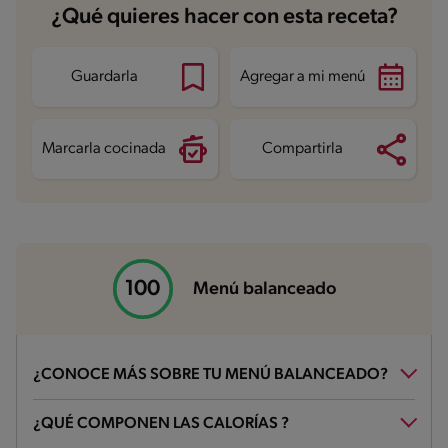
Carbohidratos
84.9 g
¿Qué quieres hacer con esta receta?
Energía
888.8 kcal
Grasas
34.8 g
Fibra
17.2 g
Proteína
53 g
Guardarla
Agregar a mi menú
Grasas saturadas
9.1 g
Sodio
1487.8 mg
Azúcares
7.2 g
Marcarla cocinada
Compartirla
Menú balanceado
¿CONOCE MÁS SOBRE TU MENÚ BALANCEADO?
¿Qué es un menú balanceado?
¿QUÉ COMPONEN LAS CALORÍAS ?
Un menú balanceado contiene alimentos de todos los grupos en