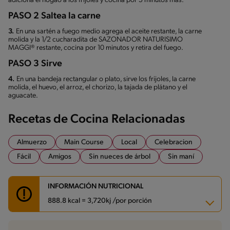
adiciona el hogao a los frijoles y cocina por 5 minutos más.
PASO 2 Saltea la carne
3.
En una sartén a fuego medio agrega el aceite restante, la carne
molida y la 1/2 cucharadita de SAZONADOR NATURISIMO
MAGGI® restante, cocina por 10 minutos y retira del fuego.
PASO 3 Sirve
4.
En una bandeja rectangular o plato, sirve los frijoles, la carne
molida, el huevo, el arroz, el chorizo, la tajada de plátano y el
aguacate.
Recetas de Cocina Relacionadas
Almuerzo
Main Course
Local
Celebracion
Fácil
Amigos
Sin nueces de árbol
Sin maní
INFORMACIÓN NUTRICIONAL
888.8 kcal = 3,720kj /por porción