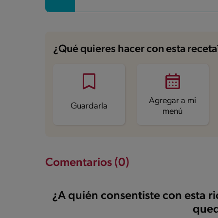
Fibra
1.2 g
Proteína
4.9 g
Grasas saturadas
1.4 g
Sodio
411.5 mg
Azúcares
10.2 g
¿Qué quieres hacer con esta receta
Agregar a mi
Guardarla
menú
Comentarios (0)
¿A quién consentiste con esta r
qued