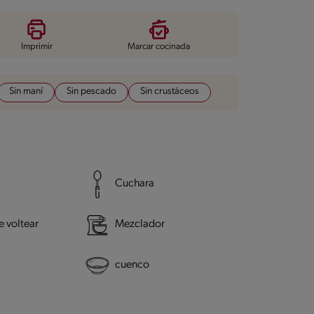
Imprimir
Marcar cocinada
Sin maní
Sin pescado
Sin crustáceos
Cuchara
 voltear
Mezclador
cuenco