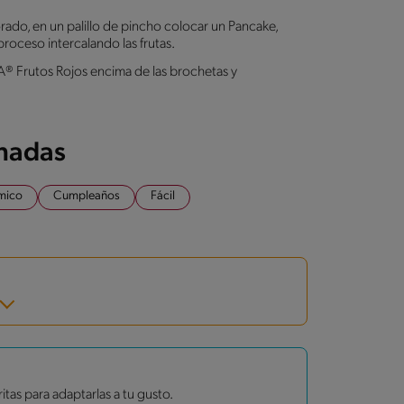
orado, en un palillo de pincho colocar un Pancake,
proceso intercalando las frutas.
Frutos Rojos encima de las brochetas y
onadas
mico
Cumpleaños
Fácil
itas para adaptarlas a tu gusto.