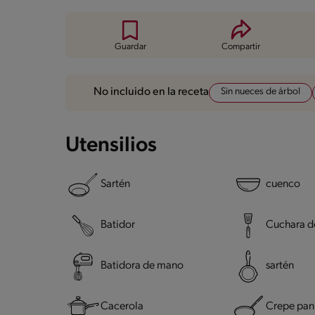
Guardar
Compartir
Sin nueces de árbol
No incluido en la receta
Utensilios
Sartén
cuenco
Batidor
Cuchara de
Batidora de mano
sartén
Cacerola
Crepe pan