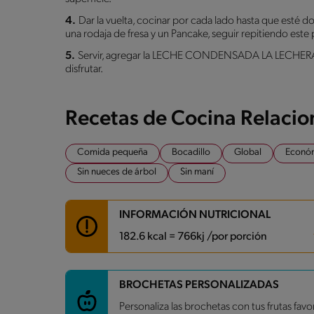
4.
Dar la vuelta, cocinar por cada lado hasta que esté d
una rodaja de fresa y un Pancake, seguir repitiendo este 
5.
Servir, agregar la LECHE CONDENSADA LA LECHERA® 
disfrutar.
Recetas de Cocina Relaci
Comida pequeña
Bocadillo
Global
Econó
Sin nueces de árbol
Sin maní
INFORMACIÓN NUTRICIONAL
182.6 kcal = 766kj /por porción
Carbohidratos
27 g
BROCHETAS PERSONALIZADAS
Energía
182.6 kcal
Personaliza las brochetas con tus frutas favor
Grasas
6.1 g