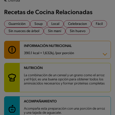
4.
Disfruta
Recetas de Cocina Relacionadas
Guarnición
Soup
Local
Celebracion
Fácil
Sin nueces de árbol
Sin maní
Sin huevo
INFORMACIÓN NUTRICIONAL
390.1 kcal = 1,632kj /por porción
NUTRICIÓN
Carbohidratos
44.2 g
Energía
390.1 kcal
La combinación de un cereal y un grano como el arroz
Grasas
8.1 g
y el fríjol, es una buena opción para obtener todos los
Fibra
9.8 g
aminoácidos necesarios y formar proteínas completas
Proteína
31.7 g
Grasas saturadas
2.2 g
Sodio
645.2 mg
Azúcares
9.1 g
ACOMPAÑAMIENTO
Acompaña esta preparación con una porción de arroz
y una tajada de aguacate.