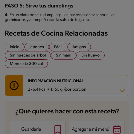
PASO 5: Sirve tus dumplings
4.
En un plato pon tus dumplings, los bastones de zanahoria, los
germinados y acompaña con la salsa de tu gusto.
Recetas de Cocina Relacionadas
Inicio
japonés
Fácil
Amigos
Sin nueces de árbol
Sin maní
Sin huevo
Menos de 300 cal
INFORMACIÓN NUTRICIONAL
276.4 kcal = 1,155kj /por porción
Carbohidratos
21 g
¿Qué quieres hacer con esta receta?
Energía
276.4 kcal
Grasas
13.7 g
Fibra
1.7 g
Proteína
16.9 g
Guardarla
Agregar a mi menú
Grasas saturadas
2.6 g