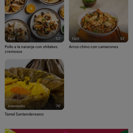
Fácil
52'
Fácil
35'
Pollo a la naranja con shitakes
Arroz chino con camarones
cremosos
Intermedio
76'
Tamal Santandereano