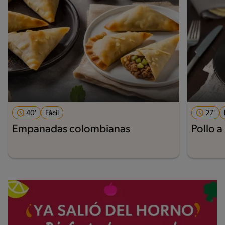
40'
Fácil
27'
Empanadas colombianas
Pollo a