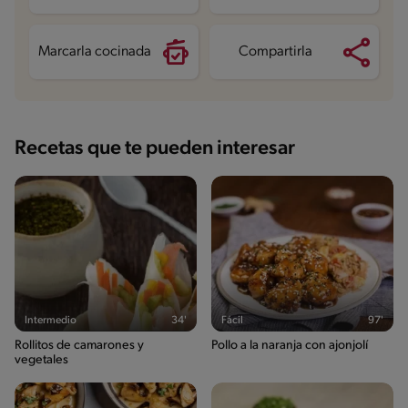
Sodio
576.4 mg
Marcarla cocinada
Compartirla
Recetas que te pueden interesar
Intermedio
34'
Fácil
97'
Rollitos de camarones y
Pollo a la naranja con ajonjolí
vegetales