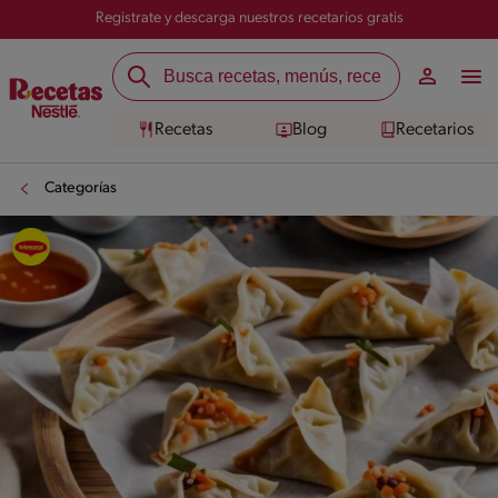
Registrate y descarga nuestros recetarios gratis
Recetas
Blog
Recetarios
Categorías