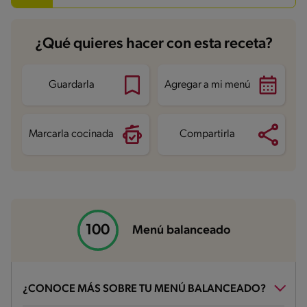
Proteína
19.3 g
Grasas saturadas
2.9 g
Sodio
313.1 mg
Azúcares
7 g
¿Qué quieres hacer con esta receta?
Guardarla
Agregar a mi menú
Marcarla cocinada
Compartirla
Menú balanceado
¿CONOCE MÁS SOBRE TU MENÚ BALANCEADO?