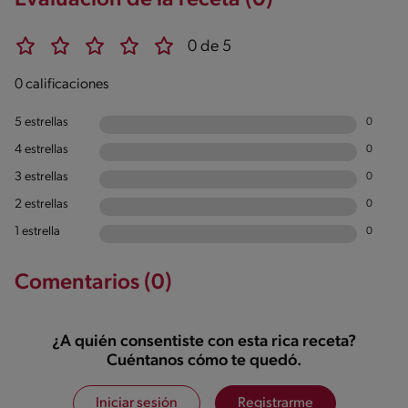
Evaluación de la receta (0)
0.7g / %
0 de 5
0 calificaciones
5 estrellas
0
4 estrellas
0
3 estrellas
0
2 estrellas
0
1 estrella
0
Comentarios (0)
¿A quién consentiste con esta rica receta?
Cuéntanos cómo te quedó.
Iniciar sesión
Registrarme