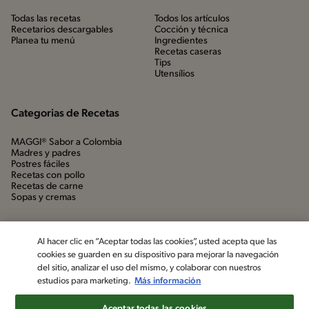
Todas las recetas
Todos los artículos
Recetarios descargables
Cocción y técnica
Planea tu menú
Ingredientes
Recetas caseras
Tips
Utensílios
Categorias de Recetas
MAGGI® Sabor a Colombia
Madres y padres
Postres fáciles
Recetas con pollo
Recetas de carne
Sopas y cremas
Al hacer clic en “Aceptar todas las cookies”, usted acepta que las
cookies se guarden en su dispositivo para mejorar la navegación
del sitio, analizar el uso del mismo, y colaborar con nuestros
estudios para marketing.
Más información
Aceptar todas las cookies