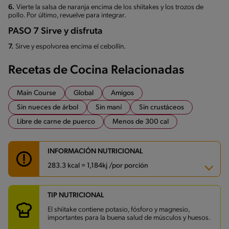
6.
Vierte la salsa de naranja encima de los shiitakes y los trozos de
pollo. Por último, revuelve para integrar.
PASO 7 Sirve y disfruta
7.
Sirve y espolvorea encima el cebollín.
Recetas de Cocina Relacionadas
Main Course
Global
Amigos
Sin nueces de árbol
Sin maní
Sin crustáceos
Libre de carne de puerco
Menos de 300 cal
INFORMACIÓN NUTRICIONAL
283.3 kcal = 1,184kj /por porción
TIP NUTRICIONAL
Carbohidratos
29.1 g
Energía
283.3 kcal
El shiitake contiene potasio, fósforo y magnesio,
Grasas
8.9 g
importantes para la buena salud de músculos y huesos.
Fibra
2 g