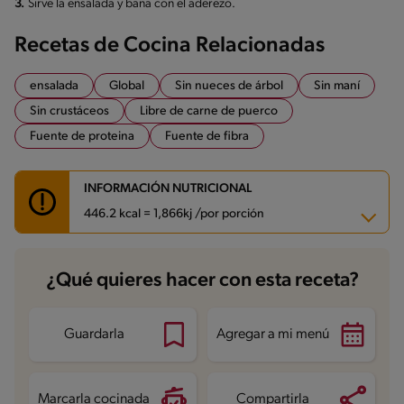
3.
Sirve la ensalada y baña con el aderezo.
Recetas de Cocina Relacionadas
ensalada
Global
Sin nueces de árbol
Sin maní
Sin crustáceos
Libre de carne de puerco
Fuente de proteina
Fuente de fibra
INFORMACIÓN NUTRICIONAL
446.2 kcal = 1,866kj /por porción
Carbohidratos
75.2 g
¿Qué quieres hacer con esta receta?
Energía
446.2 kcal
Grasas
10.3 g
Fibra
9.7 g
Proteína
16.2 g
Guardarla
Agregar a mi menú
Grasas saturadas
3.1 g
Sodio
332.2 mg
Azúcares
10.9 g
Marcarla cocinada
Compartirla