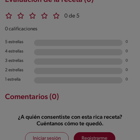
Evaluación de la receta (0)
0 de 5
0 calificaciones
5 estrellas
0
4 estrellas
0
3 estrellas
0
2 estrellas
0
1 estrella
0
Comentarios (0)
¿A quién consentiste con esta rica receta?
Cuéntanos cómo te quedó.
Iniciar sesión
Registrarme