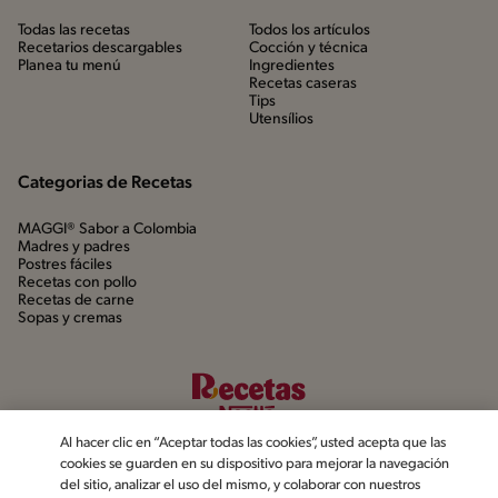
Todas las recetas
Todos los artículos
Recetarios descargables
Cocción y técnica
Planea tu menú
Ingredientes
Recetas caseras
Tips
Utensílios
Categorias de Recetas
MAGGI® Sabor a Colombia
Madres y padres
Postres fáciles
Recetas con pollo
Recetas de carne
Sopas y cremas
Al hacer clic en “Aceptar todas las cookies”, usted acepta que las
cookies se guarden en su dispositivo para mejorar la navegación
del sitio, analizar el uso del mismo, y colaborar con nuestros