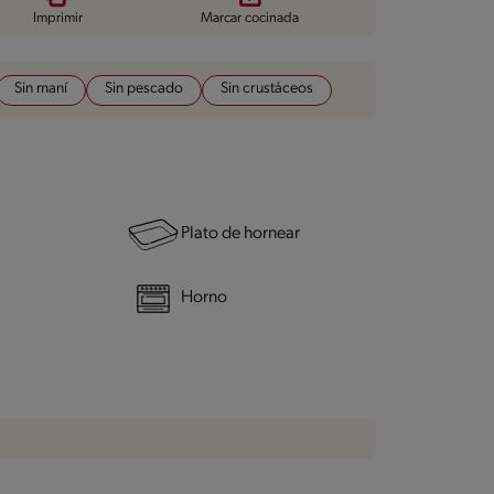
Imprimir
Marcar cocinada
Sin maní
Sin pescado
Sin crustáceos
Plato de hornear
Horno