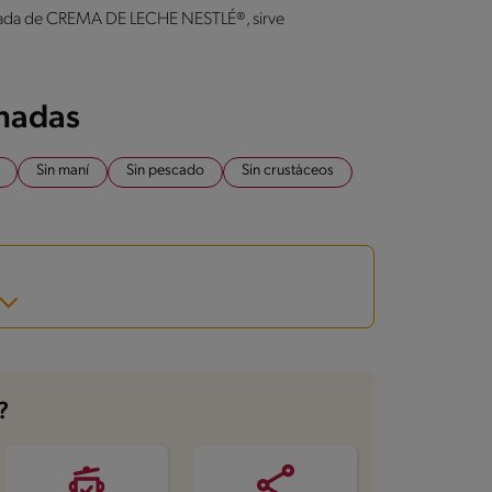
harada de CREMA DE LECHE NESTLÉ®, sirve
onadas
Sin maní
Sin pescado
Sin crustáceos
?