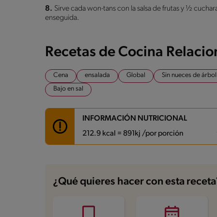
8.
Sirve cada won-tans con la salsa de frutas y ½ cuc
enseguida.
Recetas de Cocina Relaci
Cena
ensalada
Global
Sin nueces de árbol
Bajo en sal
INFORMACIÓN NUTRICIONAL
212.9 kcal = 891kj /por porción
Carbohidratos
32.4 g
Energía
212.9 kcal
¿Qué quieres hacer con esta receta
Grasas
2.8 g
Fibra
5.2 g
Proteína
4 g
Grasas saturadas
1.1 g