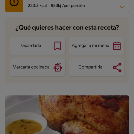
223.3 kcal = 933kj /por porción
Carbohidratos
2.2 g
¿Qué quieres hacer con esta receta?
Energía
223.3 kcal
Grasas
9.9 g
Fibra
0.4 g
Proteína
29.8 g
Guardarla
Agregar a mi menú
Grasas saturadas
3.7 g
Sodio
419.9 mg
Azúcares
0.4 g
Marcarla cocinada
Compartirla