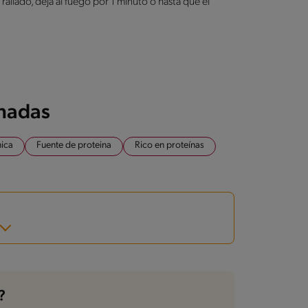
rallado, deja al fuego por 1 minuto o hasta que el
onadas
nica
Fuente de proteina
Rico en proteínas
?