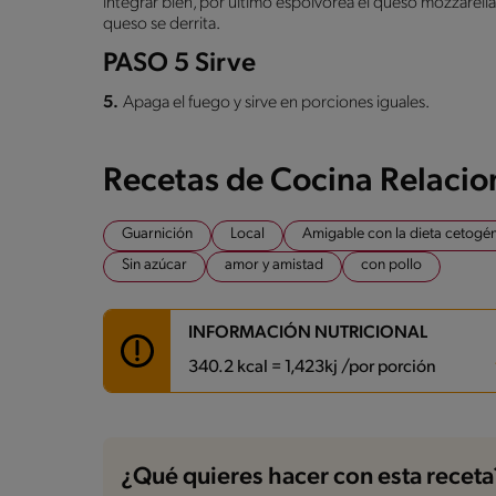
integrar bien, por último espolvorea el queso mozzarella 
queso se derrita.
PASO 5 Sirve
5.
Apaga el fuego y sirve en porciones iguales.
Recetas de Cocina Relaci
Guarnición
Local
Amigable con la dieta cetogé
Sin azúcar
amor y amistad
con pollo
INFORMACIÓN NUTRICIONAL
340.2 kcal = 1,423kj /por porción
Carbohidratos
1.3 g
Energía
340.2 kcal
¿Qué quieres hacer con esta receta
Grasas
19.4 g