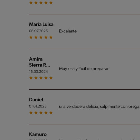
María Luisa
Excelente
06.07.2025
Amira
Sierra R…
Muy rica y fácil de preparar
15.03.2024
Daniel
una verdadera delicia, salpimente con oreg
01.01.2023
Kamuro