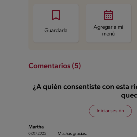
Fibra
0.1 g
Proteína
36.9 g
Grasas saturadas
6 g
Sodio
405.4 mg
Azúcares
0.5 g
Agregar a mi
Guardarla
menú
Comentarios (5)
¿A quién consentiste con esta r
qued
Iniciar sesión
Martha
Muchas gracias.
07.07.2025