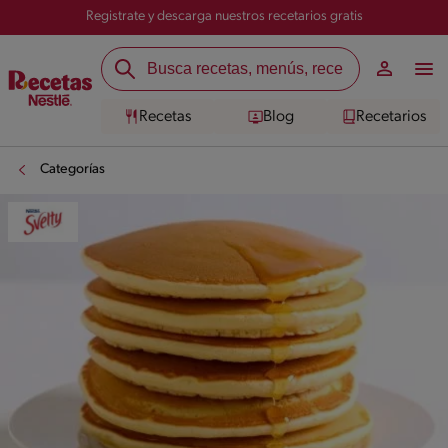
Registrate y descarga nuestros recetarios gratis
Recetas
Blog
Recetarios
Categorías