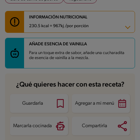
INFORMACIÓN NUTRICIONAL
230.5 kcal = 967kj /por porción
AÑADE ESENCIA DE VAINILLA
Carbohidratos
33.5 g
Energía
230.5 kcal
Para un toque extra de sabor, añade una cucharadita
Grasas
7.6 g
de esencia de vainilla a la mezcla.
Fibra
1.8 g
Proteína
7.5 g
Grasas saturadas
4.1 g
Sodio
635.6 mg
Azúcares
6.7 g
¿Qué quieres hacer con esta receta?
Guardarla
Agregar a mi menú
Marcarla cocinada
Compartirla