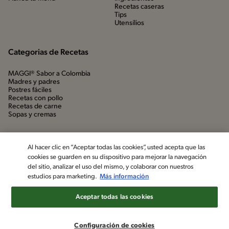
Recetas caseras
Tips
Utensílios
Categorias de Recetas
MAGGI® Sabor a Colombia
Madres y padres
Postres fáciles
Recetas con pollo
Recetas de carne
Sopas y cremas
Al hacer clic en “Aceptar todas las cookies”, usted acepta que las
cookies se guarden en su dispositivo para mejorar la navegación
del sitio, analizar el uso del mismo, y colaborar con nuestros
estudios para marketing.
Más información
Aceptar todas las cookies
©2022, Nestlé. Marcas registradas por Société dels Produits Nestlé,
S.A. Vevey (Suiza)
Configuración de cookies