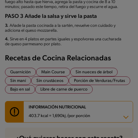
fuego alto hasta que hierva, agrega la pasta y cocina de 8 a 10
minutos; pasado este tiempo, retira del fuego y escurre el agua.
PASO 3 Añade la salsa y sirve la pasta
3.
Añade la pasta cocinada a la sartén, revuelve con cuidado y
adiciona el queso mozzarella.
4.
Sirve en 4 platos en partes iguales y espolvorea una cucharada
de queso parmesano por plato.
Recetas de Cocina Relacionadas
Guarnición
Main Course
Sin nueces de árbol
Sin maní
Sin crustáceos
Porción de Verduras/Frutas
Bajo en sal
Libre de carne de puerco
INFORMACIÓN NUTRICIONAL
403.7 kcal = 1,690kj /por porción
Carbohidratos
54.8 g