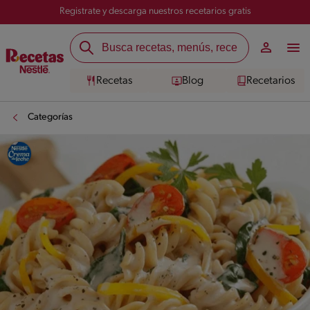
Registrate y descarga nuestros recetarios gratis
Recetas
Blog
Recetarios
Categorías