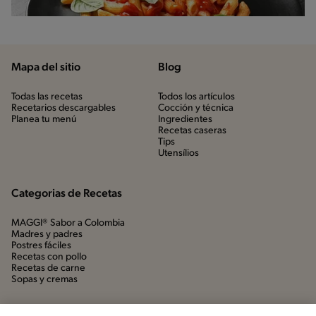
Mapa del sitio
Blog
Todas las recetas
Todos los artículos
Recetarios descargables
Cocción y técnica
Planea tu menú
Ingredientes
Recetas caseras
Tips
Utensílios
Categorias de Recetas
MAGGI® Sabor a Colombia
Madres y padres
Postres fáciles
Recetas con pollo
Recetas de carne
Sopas y cremas