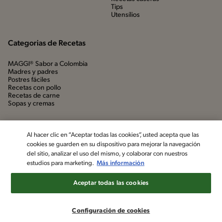
Tips
Utensílios
Categorias de Recetas
MAGGI® Sabor a Colombia
Madres y padres
Postres fáciles
Recetas con pollo
Recetas de carne
Sopas y cremas
Al hacer clic en “Aceptar todas las cookies”, usted acepta que las
cookies se guarden en su dispositivo para mejorar la navegación
del sitio, analizar el uso del mismo, y colaborar con nuestros
estudios para marketing.
Más información
Aceptar todas las cookies
©2022, Nestlé. Marcas registradas por Société dels Produits Nestlé,
S.A. Vevey (Suiza)
Configuración de cookies
Aviso de privacidad
Política de datos personales