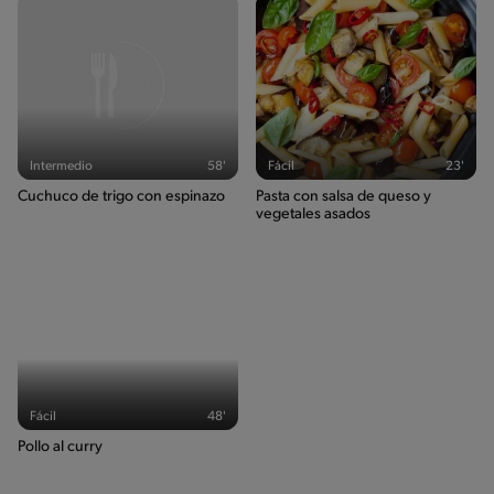
Sodio
469g / 0%
Salt
1.1g / %
Intermedio
58'
Fácil
23'
Cuchuco de trigo con espinazo
Pasta con salsa de queso y
vegetales asados
Fácil
48'
Pollo al curry