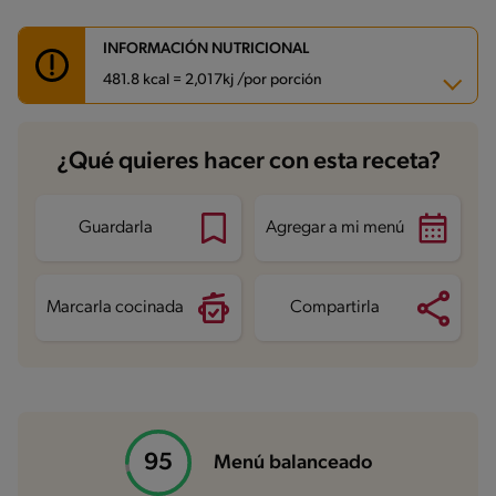
INFORMACIÓN NUTRICIONAL
481.8 kcal = 2,017kj /por porción
Carbohidratos
52.8 g
¿Qué quieres hacer con esta receta?
Energía
481.8 kcal
Grasas
13.6 g
Fibra
3.6 g
Proteína
35.5 g
Guardarla
Agregar a mi menú
Grasas saturadas
2.2 g
Sodio
469.7 mg
Azúcares
4.8 g
Marcarla cocinada
Compartirla
Menú balanceado