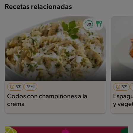
Recetas relacionadas
33'
Fácil
37'
Codos con champiñones a la
Espagu
crema
y vege