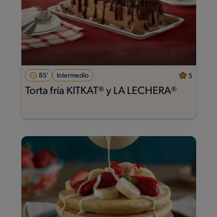
85'
Intermedio
5
Torta fría KITKAT® y LA LECHERA®