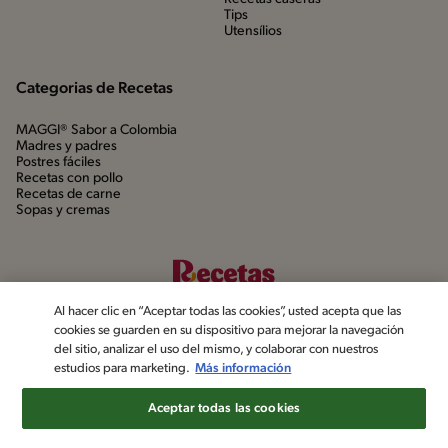
Tips
Utensílios
Categorias de Recetas
MAGGI® Sabor a Colombia
Madres y padres
Postres fáciles
Recetas con pollo
Recetas de carne
Sopas y cremas
Al hacer clic en “Aceptar todas las cookies”, usted acepta que las
cookies se guarden en su dispositivo para mejorar la navegación
del sitio, analizar el uso del mismo, y colaborar con nuestros
estudios para marketing.
Más información
©2022, Nestlé. Marcas registradas por Société dels Produits Nestlé,
S.A. Vevey (Suiza)
Aceptar todas las cookies
Aviso de privacidad
Política de datos personales