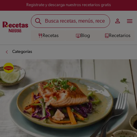
Registrate y descarga nuestros recetarios gratis
Recetas
Blog
Recetarios
Categorías