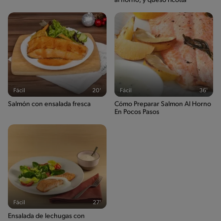
al horno, y queso ricotta
Fácil
20'
Fácil
36'
Salmón con ensalada fresca
Cómo Preparar Salmon Al Horno
En Pocos Pasos
Fácil
27'
Ensalada de lechugas con