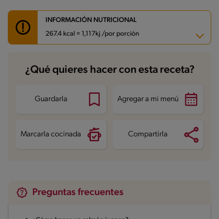
INFORMACIÓN NUTRICIONAL
267.4 kcal = 1,117kj /por porción
Carbohidratos
6.8 g
¿Qué quieres hacer con esta receta?
Energía
267.4 kcal
Grasas
11.1 g
Fibra
1.9 g
Proteína
34.2 g
Guardarla
Agregar a mi menú
Grasas saturadas
2 g
Sodio
611.7 mg
Marcarla cocinada
Compartirla
Preguntas frecuentes