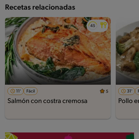
Recetas relacionadas
11'
Fácil
31'
5
Salmón con costra cremosa
Pollo e