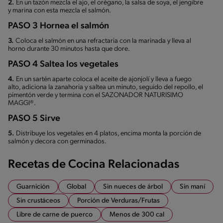
2.
En un tazón mezcla el ajo, el orégano, la salsa de soya, el jengibre
y marina con esta mezcla el salmón.
PASO 3 Hornea el salmón
3.
Coloca el salmón en una refractaria con la marinada y lleva al
horno durante 30 minutos hasta que dore.
PASO 4 Saltea los vegetales
4.
En un sartén aparte coloca el aceite de ajonjolí y lleva a fuego
alto, adiciona la zanahoria y saltea un minuto, seguido del repollo, el
pimentón verde y termina con el SAZONADOR NATURISIMO
MAGGI®.
PASO 5 Sirve
5.
Distribuye los vegetales en 4 platos, encima monta la porción de
salmón y decora con germinados.
Recetas de Cocina Relacionadas
Guarnición
Global
Sin nueces de árbol
Sin maní
Sin crustáceos
Porción de Verduras/Frutas
Libre de carne de puerco
Menos de 300 cal