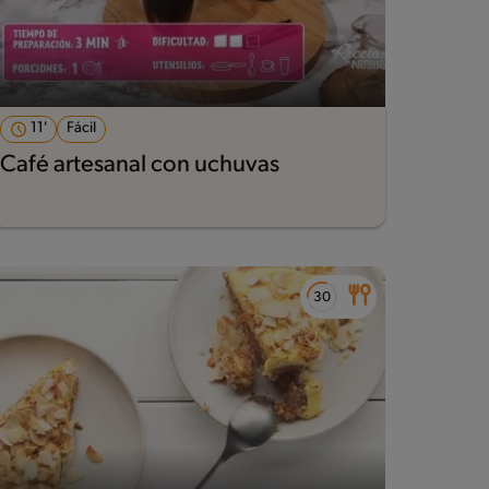
11'
Fácil
Café artesanal con uchuvas