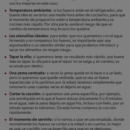
son los mejores en este caso.
Temperatura ambiente:
si los huevos están en el refrigerador, una
buena idea es sacarlos una media hora antes de cocinarlos, para que
al momento de prepararlos estén a temperatura ambiente y se
cocinen más rápido. Por otra parte, existe el riesgo de que un
cambio de temperatura muy brusco los quiebre.
Los utensilios ideales:
para evitar que nos quememos con el agua
hirviendo y no rompamos los huevos, es importante usar una
espumadera o un utensilio similar para que podamos introducir y
sacar los alimentos sin ningún riesgo.
Tapar la olla:
si queremos tener un resultado más rápido, una buena
idea es tapar la olla para que el vapor no se salga y, en cambio, se
acumule por dentro.
Una yema centrada:
a veces la yema queda en la base o a un lado,
pero si queremos que quede centrada, que se vea un huevo
espectacular si lo partimos por la mitad, tenemos simplemente que
removerlo unas cuantas veces al dejarlo en agua.
Cortar la cocción:
si queremos una yema específica, por ejemplo,
una semilíquida en la que el huevo estuvo únicamente 5 o 6 minutos
en el agua, vale la pena dejarlo en agua fría, incluso con hielo, por un
minuto apenas lo retiramos. De esta forma cortamos la cocción
rápidamente.
El momento de servirlo:
si lo vamos a usar en una ensalada, donde
normalmente los huevos se cortan a la mitad o en cuartos, lo mejor
es usar un cuchillo con un buen filo para que no se destruyan.