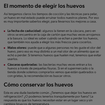
El momento de elegir los huevos
Así tengamos claros los tiempos de cocción y las técnicas para pelar,
un huevo en mal estado puede arruinar todos nuestros planes. Por eso
es muy importante saberlos elegir, para llevarnos los mejores a casa.
La fecha de caducidad:
algunos la tienen en la cáscara, pero en
otros se encuentra en la caja de cartón que muchas veces arrojamos
a la basura. Lo ideal es saber cuándo se echan a perder los huevos,
que también nos ayuda a elegir los más frescos para cocerlos.
Malos olores:
puede que a algunas personas no les guste el olor del
huevo, pero eso es muy distinto a un mal olor de un alimento que se
echó a perder. Si tenemos huevos que huelen mal, tenemos que evitar
usarlos.
Cáscaras quebradas:
las bacterias muchas veces entran a los
huevos a través de pequeñas fisuras. Si en el supermercado o la
tienda donde solemos comprarlos vemos que están quebrados o
con grietas, la recomendación es buscar otros.
Cómo conservar los huevos
Esta es una duda bastante común. ¿Tenemos que dejar los huevos en
refrigeración? ¿O podemos tenerlos tranquilamente por fuera? La
respuesta es que los huevos necesitan estar en un lugar seco y sin
cambios bruscos de temperatura.