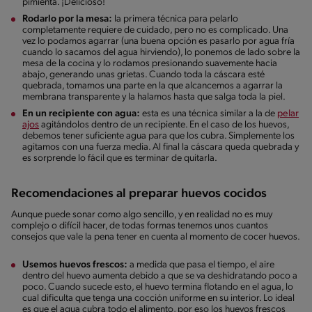
pimienta. ¡Delicioso!
Rodarlo por la mesa:
la primera técnica para pelarlo
completamente requiere de cuidado, pero no es complicado. Una
vez lo podamos agarrar (una buena opción es pasarlo por agua fría
cuando lo sacamos del agua hirviendo), lo ponemos de lado sobre la
mesa de la cocina y lo rodamos presionando suavemente hacia
abajo, generando unas grietas. Cuando toda la cáscara esté
quebrada, tomamos una parte en la que alcancemos a agarrar la
membrana transparente y la halamos hasta que salga toda la piel.
En un recipiente con agua:
esta es una técnica similar a la de
pelar
ajos
agitándolos dentro de un recipiente. En el caso de los huevos,
debemos tener suficiente agua para que los cubra. Simplemente los
agitamos con una fuerza media. Al final la cáscara queda quebrada y
es sorprende lo fácil que es terminar de quitarla.
Recomendaciones al preparar huevos cocidos
Aunque puede sonar como algo sencillo, y en realidad no es muy
complejo o difícil hacer, de todas formas tenemos unos cuantos
consejos que vale la pena tener en cuenta al momento de cocer huevos.
Usemos huevos frescos:
a medida que pasa el tiempo, el aire
dentro del huevo aumenta debido a que se va deshidratando poco a
poco. Cuando sucede esto, el huevo termina flotando en el agua, lo
cual dificulta que tenga una cocción uniforme en su interior. Lo ideal
es que el agua cubra todo el alimento, por eso los huevos frescos