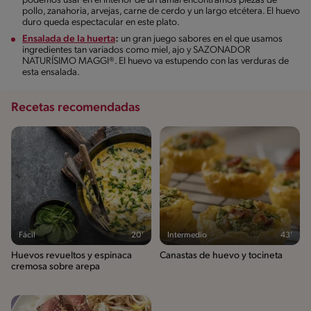
podemos usar en el interior de un tamal encontramos piezas de
pollo, zanahoria, arvejas, carne de cerdo y un largo etcétera. El huevo
duro queda espectacular en este plato.
Ensalada de la huerta
:
un gran juego sabores en el que usamos
ingredientes tan variados como miel, ajo y SAZONADOR
NATURÍSIMO MAGGI®. El huevo va estupendo con las verduras de
esta ensalada.
Recetas recomendadas
Fácil
20'
Intermedio
43'
Huevos revueltos y espinaca
Canastas de huevo y tocineta
cremosa sobre arepa