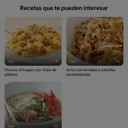
Recetas que te pueden interesar
Fácil
9'
Fácil
70'
Huevos al hogao con chips de
Arroz con lentejas y cebollas
plátano
caramelizadas
Fácil
32'