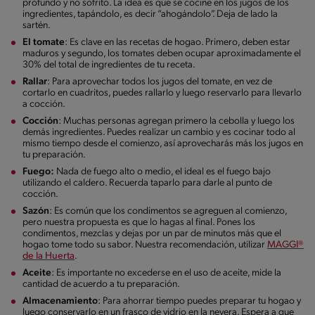
profundo y no sofrito. La idea es que se cocine en los jugos de los
ingredientes, tapándolo, es decir “ahogándolo”. Deja de lado la
sartén.
El tomate
: Es clave en las recetas de hogao. Primero, deben estar
maduros y segundo, los tomates deben ocupar aproximadamente el
30% del total de ingredientes de tu receta.
Rallar
: Para aprovechar todos los jugos del tomate, en vez de
cortarlo en cuadritos, puedes rallarlo y luego reservarlo para llevarlo
a cocción.
Cocción
: Muchas personas agregan primero la cebolla y luego los
demás ingredientes. Puedes realizar un cambio y es cocinar todo al
mismo tiempo desde el comienzo, así aprovecharás más los jugos en
tu preparación.
Fuego:
Nada de fuego alto o medio, el ideal es el fuego bajo
utilizando el caldero. Recuerda taparlo para darle al punto de
cocción.
Sazón
: Es común que los condimentos se agreguen al comienzo,
pero nuestra propuesta es que lo hagas al final. Pones los
condimentos, mezclas y dejas por un par de minutos más que el
hogao tome todo su sabor. Nuestra recomendación, utilizar
MAGGI®
de la Huerta
.
Aceite
: Es importante no excederse en el uso de aceite, mide la
cantidad de acuerdo a tu preparación.
Almacenamiento
: Para ahorrar tiempo puedes preparar tu hogao y
luego conservarlo en un frasco de vidrio en la nevera. Espera a que