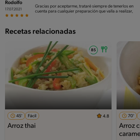
Rodolfo
Gracias por aceptarme, trataré siempre de tenerlos en
17.07.2021
cuenta para cualquier preparación que valla a realizar,
Recetas relacionadas
45'
Fácil
70'
4.8
Arroz thai
Arroz c
carame