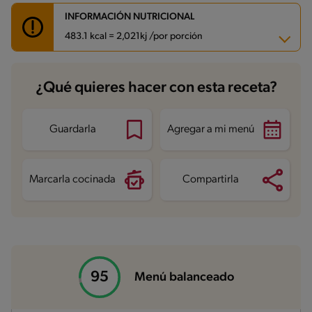
INFORMACIÓN NUTRICIONAL
483.1 kcal = 2,021kj /por porción
Carbohidratos
89.8 g
¿Qué quieres hacer con esta receta?
Energía
483.1 kcal
Grasas
8.8 g
Fibra
10.1 g
Proteína
12.4 g
Guardarla
Agregar a mi menú
Grasas saturadas
1 g
Sodio
597 mg
Azúcares
16.8 g
Marcarla cocinada
Compartirla
Menú balanceado