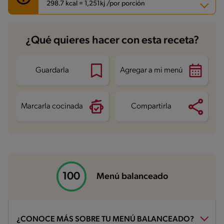
298.7 kcal = 1,251kj /por porción
Carbohidratos
38.7 g
¿Qué quieres hacer con esta receta?
Energía
298.7 kcal
Grasas
8.7 g
Fibra
7.2 g
Proteína
18.3 g
Guardarla
Agregar a mi menú
Grasas saturadas
3.1 g
Sodio
642.1 mg
Azúcares
5.1 g
Marcarla cocinada
Compartirla
Menú balanceado
¿CONOCE MÁS SOBRE TU MENÚ BALANCEADO?