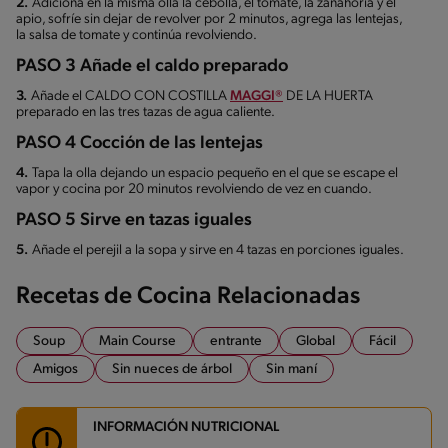
2.
Adiciona en la misma olla la cebolla, el tomate, la zanahoria y el
apio, sofríe sin dejar de revolver por 2 minutos, agrega las lentejas,
la salsa de tomate y continúa revolviendo.
PASO 3 Añade el caldo preparado
3.
Añade el CALDO CON COSTILLA
MAGGI®
DE LA HUERTA
preparado en las tres tazas de agua caliente.
PASO 4 Cocción de las lentejas
4.
Tapa la olla dejando un espacio pequeño en el que se escape el
vapor y cocina por 20 minutos revolviendo de vez en cuando.
PASO 5 Sirve en tazas iguales
5.
Añade el perejil a la sopa y sirve en 4 tazas en porciones iguales.
Recetas de Cocina Relacionadas
Soup
Main Course
entrante
Global
Fácil
Amigos
Sin nueces de árbol
Sin maní
INFORMACIÓN NUTRICIONAL