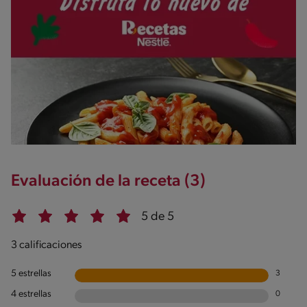
Salt
1.6g / %
Evaluación de la receta (3)
5 de 5
3 calificaciones
5 estrellas
3
4 estrellas
0