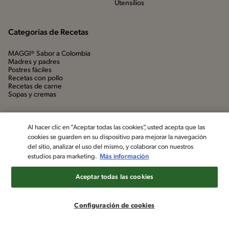
Utensílios
Categorias de Recetas
MAGGI® Sabor a Colombia
Madres y padres
Postres fáciles
Recetas con pollo
Recetas de carne
Sopas y cremas
Al hacer clic en “Aceptar todas las cookies”, usted acepta que las
cookies se guarden en su dispositivo para mejorar la navegación
del sitio, analizar el uso del mismo, y colaborar con nuestros
estudios para marketing.
Más información
Aceptar todas las cookies
©2022, Nestlé. Marcas registradas por Société dels Produits Nestlé,
S.A. Vevey (Suiza)
Configuración de cookies
Aviso de privacidad
Política de datos personales
Términos y condiciones
Configuración de cookies