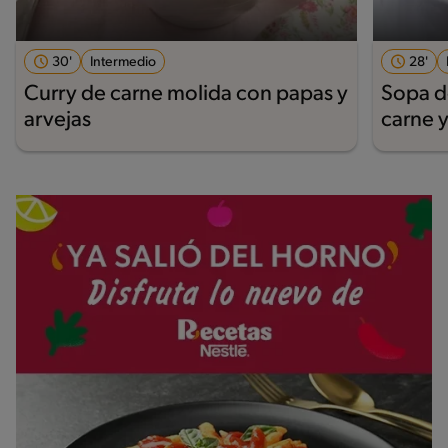
30'
Intermedio
28'
Curry de carne molida con papas y
Sopa d
arvejas
carne y