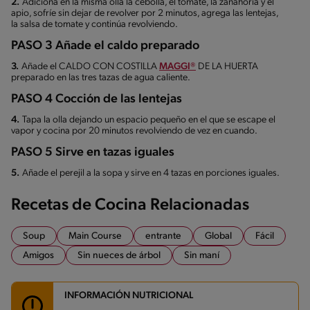
2.
Adiciona en la misma olla la cebolla, el tomate, la zanahoria y el
apio, sofríe sin dejar de revolver por 2 minutos, agrega las lentejas,
la salsa de tomate y continúa revolviendo.
PASO 3 Añade el caldo preparado
3.
Añade el CALDO CON COSTILLA
MAGGI®
DE LA HUERTA
preparado en las tres tazas de agua caliente.
PASO 4 Cocción de las lentejas
4.
Tapa la olla dejando un espacio pequeño en el que se escape el
vapor y cocina por 20 minutos revolviendo de vez en cuando.
PASO 5 Sirve en tazas iguales
5.
Añade el perejil a la sopa y sirve en 4 tazas en porciones iguales.
Recetas de Cocina Relacionadas
Soup
Main Course
entrante
Global
Fácil
Amigos
Sin nueces de árbol
Sin maní
INFORMACIÓN NUTRICIONAL