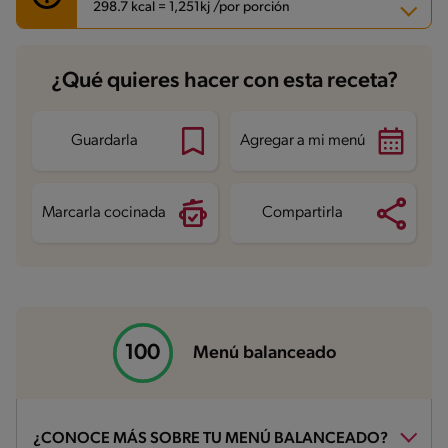
298.7 kcal = 1,251kj /por porción
Carbohidratos
38.7 g
¿Qué quieres hacer con esta receta?
Energía
298.7 kcal
Grasas
8.7 g
Fibra
7.2 g
Proteína
18.3 g
Guardarla
Agregar a mi menú
Grasas saturadas
3.1 g
Sodio
642.1 mg
Azúcares
5.1 g
Marcarla cocinada
Compartirla
Menú balanceado
¿CONOCE MÁS SOBRE TU MENÚ BALANCEADO?