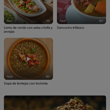
Salt
1.6g / %
Fácil
35'
Fácil
83'
Lomo de cerdo con salsa criolla y
Sancocho trifásico
arvejas
Fácil
40'
Sopa de lentejas con tocineta