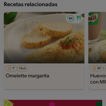
Recetas relacionadas
7'
Fácil
39'
Omelette margarita
Huevo
con M