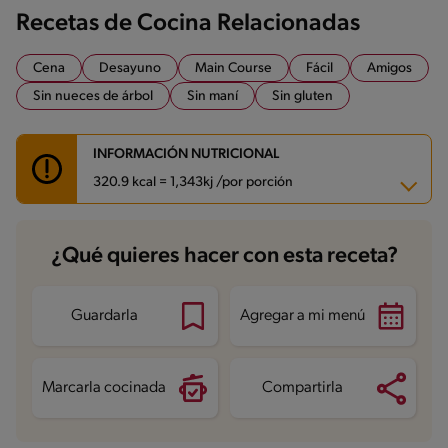
Recetas de Cocina Relacionadas
Cena
Desayuno
Main Course
Fácil
Amigos
Sin nueces de árbol
Sin maní
Sin gluten
INFORMACIÓN NUTRICIONAL
320.9 kcal = 1,343kj /por porción
Carbohidratos
1.3 g
¿Qué quieres hacer con esta receta?
Energía
320.9 kcal
Grasas
27 g
Proteína
17.3 g
Grasas saturadas
8.6 g
Guardarla
Agregar a mi menú
Sodio
548.1 mg
Azúcares
0.4 g
Marcarla cocinada
Compartirla