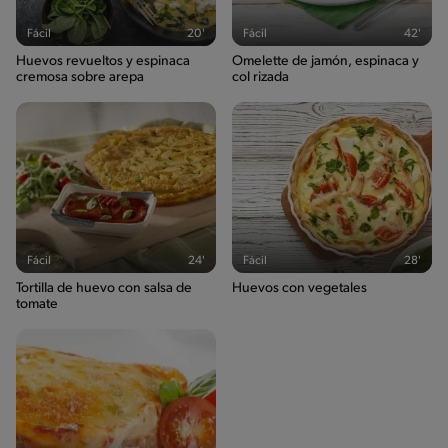
320g / 16%
Fácil
20'
Fácil
42'
Saturedfat
Huevos revueltos y espinaca
Omelette de jamón, espinaca y
8g / 0%
cremosa sobre arepa
col rizada
Azúcares
0g / %
Sodio
548g / 0%
Salt
1.3g / %
Fácil
24'
Fácil
28'
Tortilla de huevo con salsa de
Huevos con vegetales
tomate