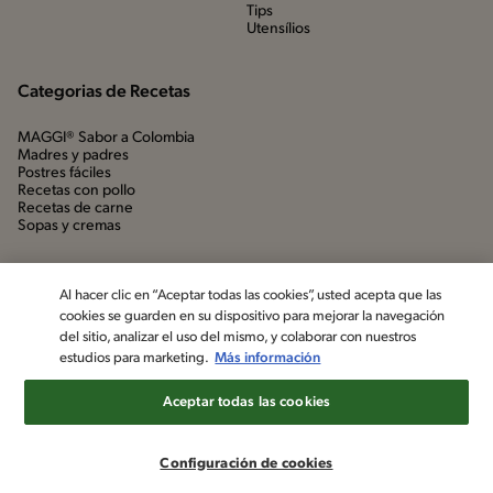
Tips
Utensílios
Categorias de Recetas
MAGGI® Sabor a Colombia
Madres y padres
Postres fáciles
Recetas con pollo
Recetas de carne
Sopas y cremas
Al hacer clic en “Aceptar todas las cookies”, usted acepta que las
cookies se guarden en su dispositivo para mejorar la navegación
del sitio, analizar el uso del mismo, y colaborar con nuestros
estudios para marketing.
Más información
Aceptar todas las cookies
©2022, Nestlé. Marcas registradas por Société dels Produits Nestlé,
S.A. Vevey (Suiza)
Configuración de cookies
Aviso de privacidad
Política de datos personales