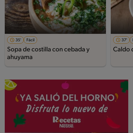
35'
Fácil
37'
Sopa de costilla con cebada y
Caldo d
ahuyama