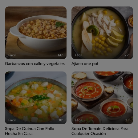
Fácil
66'
Fácil
27'
Garbanzos con callo y vegetales
Ajiaco one pot
Fácil
38'
Fácil
31'
Sopa De Quinua Con Pollo
Sopa De Tomate Deliciosa Para
Hecha En Casa
Cualquier Ocasión