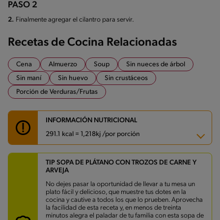
PASO 2
2.
Finalmente agregar el cilantro para servir.
Recetas de Cocina Relacionadas
Cena
Almuerzo
Soup
Sin nueces de árbol
Sin maní
Sin huevo
Sin crustáceos
Porción de Verduras/Frutas
INFORMACIÓN NUTRICIONAL
291.1 kcal = 1,218kj /por porción
TIP SOPA DE PLÁTANO CON TROZOS DE CARNE Y
Carbohidratos
44.6 g
ARVEJA
Energía
291.1 kcal
Grasas
4.2 g
No dejes pasar la oportunidad de llevar a tu mesa un
Fibra
4.5 g
plato fácil y delicioso, que muestre tus dotes en la
Proteína
18.9 g
cocina y cautive a todos los que lo prueben. Aprovecha
Grasas saturadas
1.6 g
la facilidad de esta receta y, en menos de treinta
Sodio
523.3 mg
minutos alegra el paladar de tu familia con esta sopa de