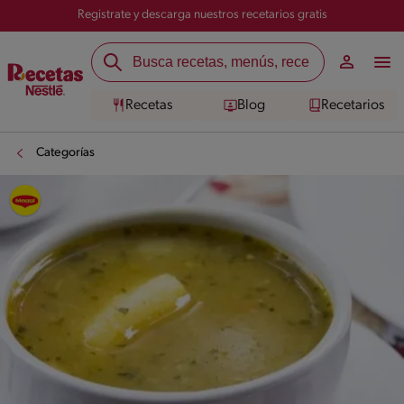
Registrate y descarga nuestros recetarios gratis
Recetas
Blog
Recetarios
Categorías