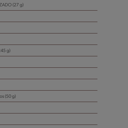
ADO (27 g)
245 g)
os (50 g)