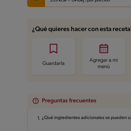
339 kcal = 1,418kj /por porción
Carbohidratos
43.7 g
Energía
339 kcal
¿Qué quieres hacer con esta receta
Grasas
7.8 g
Fibra
2.9 g
Proteína
22.5 g
Grasas saturadas
1.2 g
Sodio
1048.1 mg
Agregar a mi
Guardarla
menú
Preguntas frecuentes
¿Qué ingredientes adicionales se pueden usa