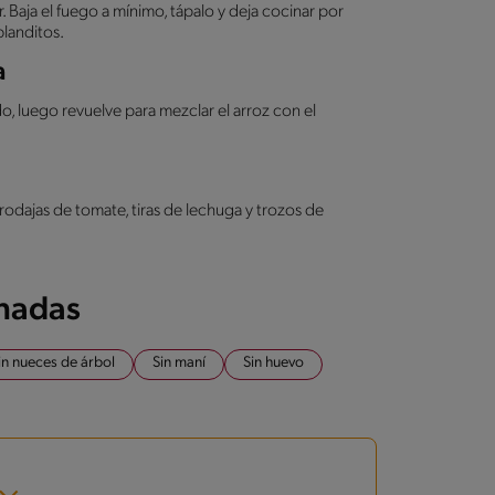
Baja el fuego a mínimo, tápalo y deja cocinar por
blanditos.
a
o, luego revuelve para mezclar el arroz con el
rodajas de tomate, tiras de lechuga y trozos de
onadas
in nueces de árbol
Sin maní
Sin huevo