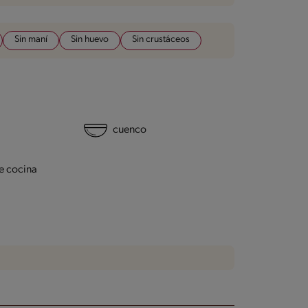
Sin maní
Sin huevo
Sin crustáceos
cuenco
e cocina