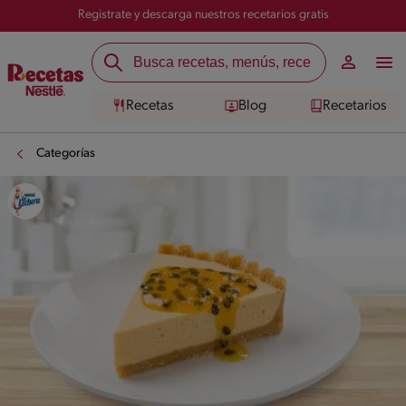
Registrate y descarga nuestros recetarios gratis
Recetas
Blog
Recetarios
Categorías