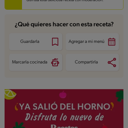
disfruta esta deliciosa receta con moderación.
Fibra
0.1 g
Proteína
3.6 g
Grasas saturadas
5.8 g
Sodio
98 mg
Azúcares
15.8 g
¿Qué quieres hacer con esta receta?
Guardarla
Agregar a mi menú
Marcarla cocinada
Compartirla