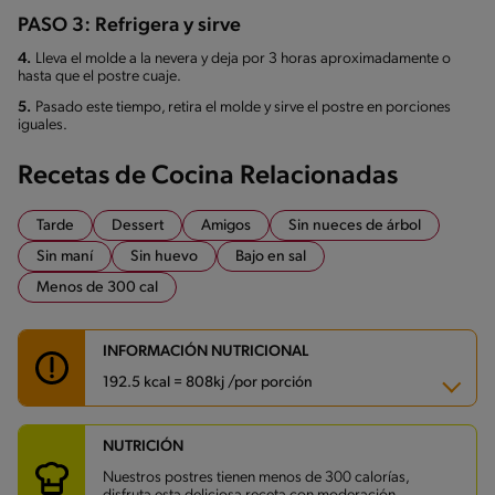
PASO 3: Refrigera y sirve
4.
Lleva el molde a la nevera y deja por 3 horas aproximadamente o
hasta que el postre cuaje.
5.
Pasado este tiempo, retira el molde y sirve el postre en porciones
iguales.
Recetas de Cocina Relacionadas
Tarde
Dessert
Amigos
Sin nueces de árbol
Sin maní
Sin huevo
Bajo en sal
Menos de 300 cal
INFORMACIÓN NUTRICIONAL
192.5 kcal = 808kj /por porción
NUTRICIÓN
Carbohidratos
21.3 g
Energía
192.5 kcal
Nuestros postres tienen menos de 300 calorías,
Grasas
10.9 g