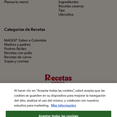
Planea tu menú
Ingredientes
Recetas caseras
Tips
Utensílios
Categorias de Recetas
MAGGI® Sabor a Colombia
Madres y padres
Postres fáciles
Recetas con pollo
Recetas de carne
Sopas y cremas
Al hacer clic en “Aceptar todas las cookies”, usted acepta que las
cookies se guarden en su dispositivo para mejorar la navegación
del sitio, analizar el uso del mismo, y colaborar con nuestros
estudios para marketing.
Más información
©2022, Nestlé. Marcas registradas por Société dels Produits Nestlé,
S.A. Vevey (Suiza)
Aceptar todas las cookies