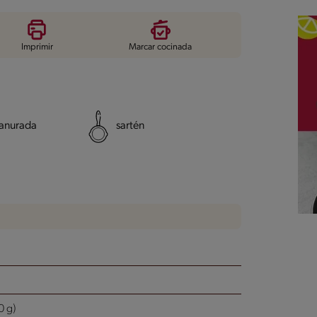
Imprimir
Marcar cocinada
anurada
sartén
0 g)