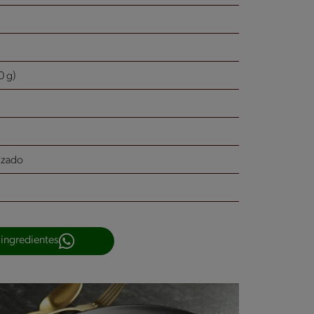
0 g)
uzado
 ingredientes