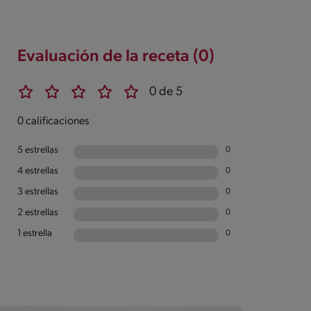
Evaluación de la receta (0)
0 de 5
0 calificaciones
5 estrellas
0
4 estrellas
0
3 estrellas
0
2 estrellas
0
1 estrella
0