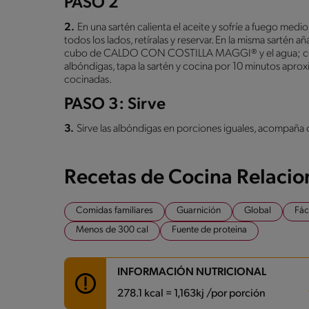
PASO 2
2.
En una sartén calienta el aceite y sofríe a fuego med
todos los lados, retíralas y reservar. En la misma sartén aña
cubo de CALDO CON COSTILLA MAGGI® y el agua; cocina
albóndigas, tapa la sartén y cocina por 10 minutos apro
cocinadas.
PASO 3: Sirve
3.
Sirve las albóndigas en porciones iguales, acompaña 
Recetas de Cocina Relaci
Comidas familiares
Guarnición
Global
Fác
Menos de 300 cal
Fuente de proteina
INFORMACIÓN NUTRICIONAL
278.1 kcal = 1,163kj /por porción