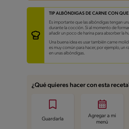
Carbohidratos
9 g
TIP ALBÓNDIGAS DE CARNE CON QU
Energía
278.1 kcal
Es importante que las albóndigas tengan un
Grasas
14.6 g
durante la cocción. Si al momento de formar
Fibra
2.4 g
añadir un poco de harina para absorber la 
Proteína
27.7 g
Grasas saturadas
4.9 g
Una buena idea es usar también carne molid
Sodio
515.7 mg
es muy común para hacer, por ejemplo, un r
Azúcares
5 g
en unas albóndigas.
¿Qué quieres hacer con esta receta
Agregar a mi
Guardarla
menú