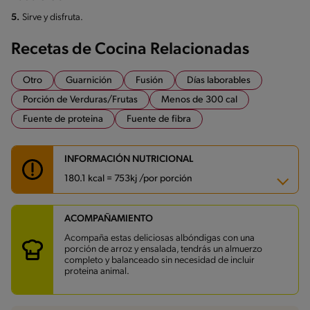
5.
Sirve y disfruta.
Recetas de Cocina Relacionadas
Otro
Guarnición
Fusión
Días laborables
Porción de Verduras/Frutas
Menos de 300 cal
Fuente de proteina
Fuente de fibra
INFORMACIÓN NUTRICIONAL
180.1 kcal = 753kj /por porción
ACOMPAÑAMIENTO
Carbohidratos
31.1 g
Energía
180.1 kcal
Acompaña estas deliciosas albóndigas con una
Grasas
5 g
porción de arroz y ensalada, tendrás un almuerzo
Fibra
7.5 g
completo y balanceado sin necesidad de incluir
Proteína
10.5 g
proteina animal.
Grasas saturadas
1.1 g
Sodio
530.3 mg
Azúcares
3.8 g