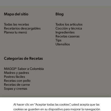
Mapa del sitio
Blog
Todas las recetas
Todos los artículos
Recetarios descargables
Cocción y técnica
Planea tu menú
Ingredientes
Recetas caseras
Tips
Utensílios
Categorias de Recetas
MAGGI® Sabor a Colombia
Madres y padres
Postres fáciles
Recetas con pollo
Recetas de carne
Sopas y cremas
Al hacer clic en “Aceptar todas las cookies”, usted acepta que las
cookies se guarden en su dispositivo para mejorar la navegación