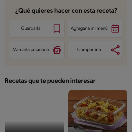
Carbohidratos
43.4 g
¿Qué quieres hacer con esta receta?
Energía
313.2 kcal
Grasas
5.9 g
Fibra
6.9 g
Proteína
24.2 g
Guardarla
Agregar a mi menú
Grasas saturadas
2.5 g
Sodio
266.2 mg
Marcarla cocinada
Compartirla
Recetas que te pueden interesar