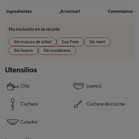
Ingredientes
¡A cocinar!
Comentarios
No incluido en la receta
Sin nueces de árbol
Soy-Free
Sin maní
Sin huevo
Sin crustáceos
Utensilios
Olla
cuenco
Cuchara
Cuchara de cocina
Colador