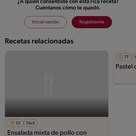
¿A quién consentiste con esta rica receta?
Cuéntanos cómo te quedó.
Iniciar sesión
Registrarme
Recetas relacionadas
71'
Pastel 
15'
Fácil
Ensalada mixta de pollo con