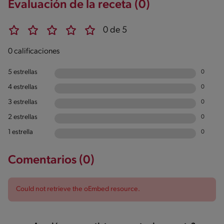
Evaluación de la receta (0)
0 de 5
0 calificaciones
5 estrellas
0
4 estrellas
0
3 estrellas
0
2 estrellas
0
1 estrella
0
Comentarios (0)
Could not retrieve the oEmbed resource.