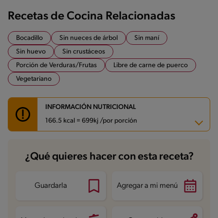
Recetas de Cocina Relacionadas
Bocadillo
Sin nueces de árbol
Sin maní
Sin huevo
Sin crustáceos
Porción de Verduras/Frutas
Libre de carne de puerco
Vegetariano
INFORMACIÓN NUTRICIONAL
166.5 kcal = 699kj /por porción
Carbohidratos
15.9 g
¿Qué quieres hacer con esta receta?
Energía
166.5 kcal
Grasas
10.5 g
Fibra
1.5 g
Proteína
3 g
Guardarla
Agregar a mi menú
Grasas saturadas
1.1 g
Sodio
448.9 mg
Azúcares
2.7 g