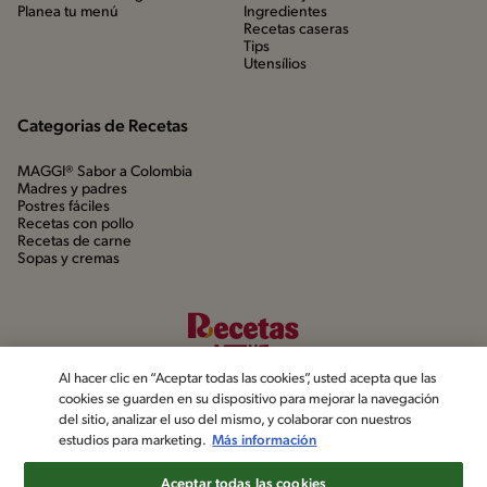
Planea tu menú
Ingredientes
Recetas caseras
Tips
Utensílios
Categorias de Recetas
MAGGI® Sabor a Colombia
Madres y padres
Postres fáciles
Recetas con pollo
Recetas de carne
Sopas y cremas
Al hacer clic en “Aceptar todas las cookies”, usted acepta que las
cookies se guarden en su dispositivo para mejorar la navegación
del sitio, analizar el uso del mismo, y colaborar con nuestros
estudios para marketing.
Más información
©2022, Nestlé. Marcas registradas por Société dels Produits Nestlé,
S.A. Vevey (Suiza)
Aceptar todas las cookies