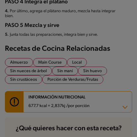
PASO 4 Integra el plátano
4.
Por último, agrega el plátano maduro, mezcla hasta integrar
bien.
PASO 5 Mezcla y sirve
5.
Junta todas las preparaciones, integra bien y sirve.
Recetas de Cocina Relacionadas
Almuerzo
Main Course
Local
Sin nueces de árbol
Sin maní
Sin huevo
Sin crustáceos
Porción de Verduras/Frutas
INFORMACIÓN NUTRICIONAL
677.7 kcal = 2,837kj /por porción
Carbohidratos
80.3 g
¿Qué quieres hacer con esta receta?
Energía
677.7 kcal
Grasas
23.3 g